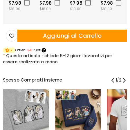
$7.98
$7.98
$7.98
$7.98
$18.00
$18.00
$18.00
$18.00
Aggiungi al Carrello
Ottieni
34
Punti
1
×
*
Questo articolo richiede
5-12 giorni lavorativi per
essere realizzato a mano.
Spesso Comprati Insieme
1
/
2