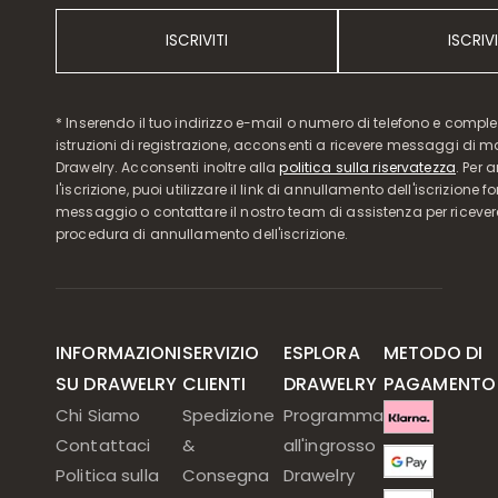
ISCRIVITI
ISCRIVI
* Inserendo il tuo indirizzo e-mail o numero di telefono e compl
istruzioni di registrazione, acconsenti a ricevere messaggi di 
Drawelry. Acconsenti inoltre alla
politica sulla riservatezza
. Per 
l'iscrizione, puoi utilizzare il link di annullamento dell'iscrizione f
messaggio o contattare il nostro team di assistenza per ricever
procedura di annullamento dell'iscrizione.
INFORMAZIONI
SERVIZIO
ESPLORA
METODO DI
SU DRAWELRY
CLIENTI
DRAWELRY
PAGAMENTO
Chi Siamo
Spedizione
Programma
Contattaci
&
all'ingrosso
Politica sulla
Consegna
Drawelry