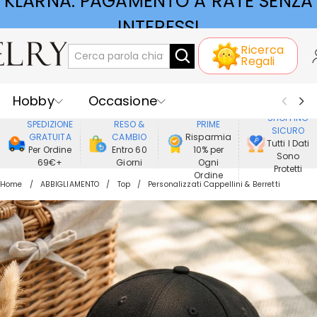
KLARNA: PAGAMENTO A RATE SENZA
Ricerca
INTERESSI
Regali
Hobby
Occasione
GODERE DI
SHOPPING
SPEDIZIONE
RESO &
PRIME
SICURO
Ricevente
Best Seller
Nuovi
GRATUITA
CAMBIO
Risparmia
Tutti I Dati
Per Ordine
Entro 60
10% per
Sono
69€+
Giorni
Ogni
Gioielli
Casa&Vita
Protetti
Ordine
Home
ABBIGLIAMENTO
Top
Personalizzati Cappellini & Berretti
Abbigliamento