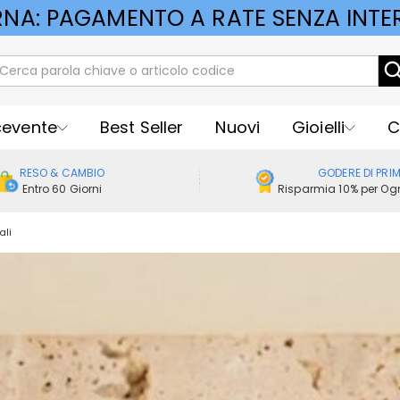
RNA: PAGAMENTO A RATE SENZA INTER
cevente
Best Seller
Nuovi
Gioielli
C
RESO & CAMBIO
GODERE DI PRI
Entro 60 Giorni
Risparmia 10% per Ogn
ali