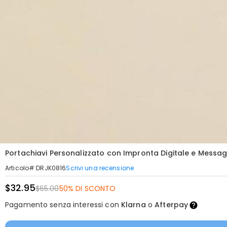
Portachiavi Personalizzato con Impronta Digitale e Messa
Scrivi una recensione
Articolo#
:
DRJK0816
$32.95
$65.00
50% DI SCONTO
Pagamento senza interessi con
Klarna
o
Afterpay