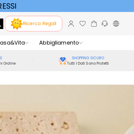
ESSI
Ricerca Regali
asa&Vita
Abbigliamento
ME
SHOPPING SICURO
i Ordine
Tutti I Dati Sono Protetti