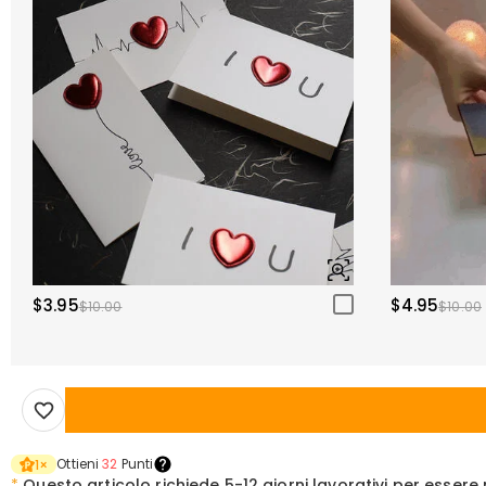
$3.95
$4.95
$10.00
$10.00
Ottieni
32
Punti
1
×
*
Questo articolo richiede
5-12 giorni lavorativi per esser