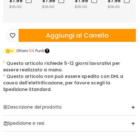
$7.98
$7.98
$7.98
$7.98
$18.00
$18.00
$18.00
$18.00
Aggiungi al Carrello
Ottieni
54
Punti
1
×
*
Questo articolo richiede 5-12 giorni lavorativi per
essere realizzato a mano.
*
Questo articolo non può essere spedito con DHL a
causa dell'elettrificazione, per favore scegli la
Spedizione Standard.
Descrizione del prodotto
Articolo#
:
DRHL2221
Spedizione e resi
Per la donna che è il tuo "Ultimo Tutto"
La maggior parte dei regali col tempo svanisce sullo sfondo, ma un
·
Spedizione Gratuita