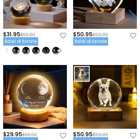
$31.95
$50.95
$60.00
$103.85
Saldi di Estate
Saldi di Estate
$29.95
$50.95
$60.00
$103.85