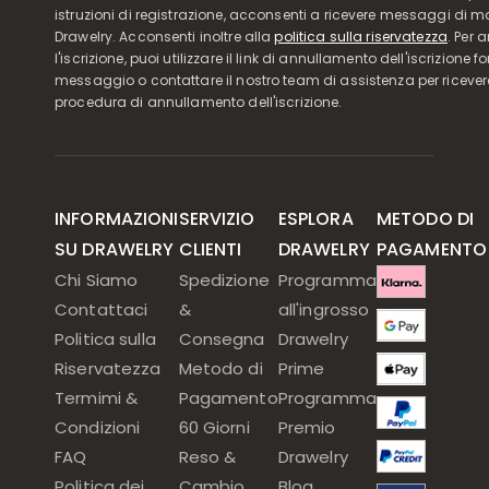
istruzioni di registrazione, acconsenti a ricevere messaggi di 
Drawelry. Acconsenti inoltre alla
politica sulla riservatezza
. Per 
l'iscrizione, puoi utilizzare il link di annullamento dell'iscrizione f
messaggio o contattare il nostro team di assistenza per ricever
procedura di annullamento dell'iscrizione.
INFORMAZIONI
SERVIZIO
ESPLORA
METODO DI
SU DRAWELRY
CLIENTI
DRAWELRY
PAGAMENTO
Chi Siamo
Spedizione
Programma
Contattaci
&
all'ingrosso
Politica sulla
Consegna
Drawelry
Riservatezza
Metodo di
Prime
Termimi &
Pagamento
Programma
Condizioni
60 Giorni
Premio
FAQ
Reso &
Drawelry
Politica dei
Cambio
Blog