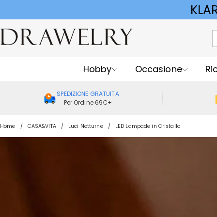
KLA
Hobby
Occasione
Ri
SPEDIZIONE GRATUITA
Per Ordine 69€+
Home
CASA&VITA
Luci Notturne
LED Lampade in Cristallo