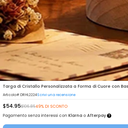
Targa di Cristallo Personalizzata a Forma di Cuore con Ba
Scrivi una recensione
Articolo#
:
DRHL2224
$54.95
$106.85
49% DI SCONTO
Pagamento senza interessi con
Klarna
o
Afterpay