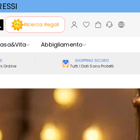
ESSI
Ricerca Regali
asa&Vita
Abbigliamento
ME
SHOPPING SICURO
i Ordine
Tutti I Dati Sono Protetti