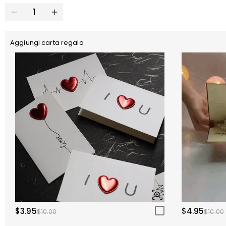
Aggiungi carta regalo
$3.95
$4.95
$10.00
$10.00