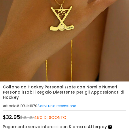
Collane da Hockey Personalizzate con Nomi e Numeri
Personalizzabili Regalo Divertente per gli Appassionati di
Hockey
Scrivi una recensione
Articolo#
:
DRJN1670
$32.95
$60.00
46% DI SCONTO
Pagamento senza interessi con
Klarna
o
Afterpay