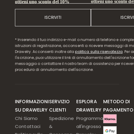
ottieni uno sconto d
ottieni uno sconto del 10%
ISCRIVITI
ISCRIVI
* Inserendo il tuo indirizzo e-mail o numero di telefono e compl
istruzioni di registrazione, acconsenti a ricevere messaggi di 
Drawelry. Acconsenti inoltre alla
politica sulla riservatezza
. Per 
l'iscrizione, puoi utilizzare il link di annullamento dell'iscrizione f
messaggio o contattare il nostro team di assistenza per ricever
procedura di annullamento dell'iscrizione.
INFORMAZIONI
SERVIZIO
ESPLORA
METODO DI
SU DRAWELRY
CLIENTI
DRAWELRY
PAGAMENTO
Chi Siamo
Spedizione
Programma
Contattaci
&
all'ingrosso