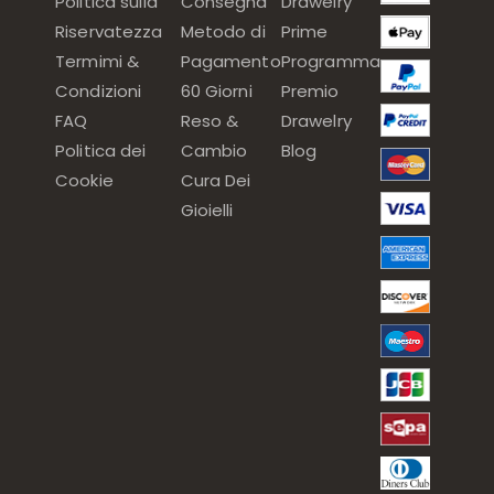
Politica sulla
Consegna
Drawelry
Riservatezza
Metodo di
Prime
Termimi &
Pagamento
Programma
Condizioni
60 Giorni
Premio
FAQ
Reso &
Drawelry
Politica dei
Cambio
Blog
Cookie
Cura Dei
Gioielli