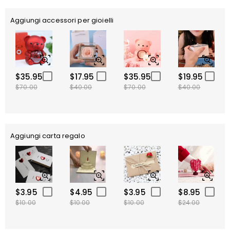
Aggiungi accessori per gioielli
$35.95
$17.95
$35.95
$19.95
$70.00
$40.00
$70.00
$40.00
Aggiungi carta regalo
$3.95
$4.95
$3.95
$8.95
$10.00
$10.00
$10.00
$24.00