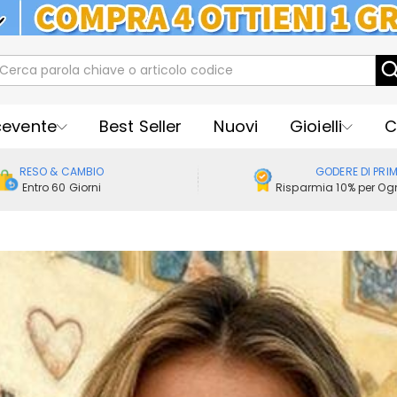
RNA: PAGAMENTO A RATE SENZA INTER
cevente
Best Seller
Nuovi
Gioielli
C
RESO & CAMBIO
GODERE DI PRI
Entro 60 Giorni
Risparmia 10% per Ogn