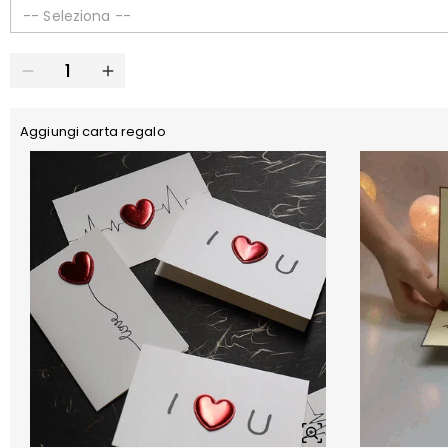
-- Seleziona --
Aggiungi carta regalo