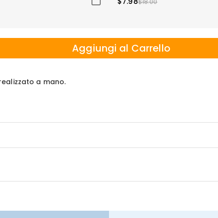
$7.98
$18.00
Aggiungi al Carrello
e realizzato a mano.