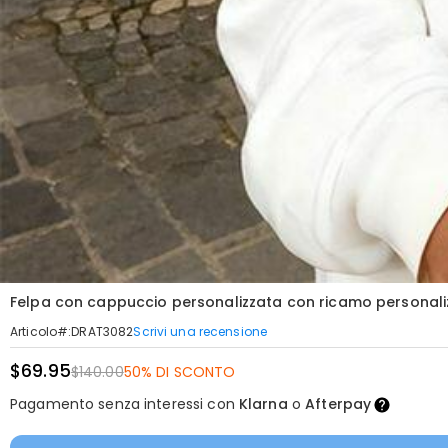
Felpa con cappuccio personalizzata con ricamo personaliz
Scrivi una recensione
Articolo#
:
DRAT3082
$69.95
$140.00
50% DI SCONTO
Pagamento senza interessi con
Klarna
o
Afterpay