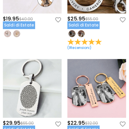
$19.95
$25.95
$40.00
$55.00
Saldi di Estate
Saldi di Estate
(
1
Recensioni
)
$29.95
$22.95
$65.00
$32.00