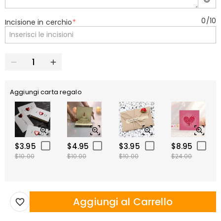
0
/
10
Incisione in cerchio
*
Aggiungi carta regalo
$3.95
$4.95
$3.95
$8.95
$10.00
$10.00
$10.00
$24.00
Aggiungi al Carrello