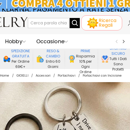
KLARNA: PAGAMENTO A RATE SENZA
Ricerca
INTERESSI
Regali
Hobby
Occasione
GODERE DI
SHOPPING
SPEDIZIONE
RESO &
PRIME
SICURO
Ricevente
Best Seller
Nuovi
GRATUITA
CAMBIO
Risparmia
Tutti I Dati
Per Ordine
Entro 60
10% per
Sono
69€+
Giorni
Ogni
Gioielli
Casa&Vita
Protetti
Ordine
Home
GIOIELLI
Accessori
Portachiavi
Portachiavi con Incisione
Abbigliamento