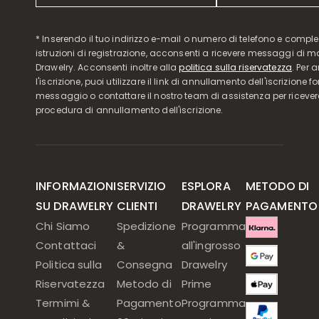
* Inserendo il tuo indirizzo e-mail o numero di telefono e compl
istruzioni di registrazione, acconsenti a ricevere messaggi di 
Drawelry. Acconsenti inoltre alla
politica sulla riservatezza
. Per 
l'iscrizione, puoi utilizzare il link di annullamento dell'iscrizione f
messaggio o contattare il nostro team di assistenza per ricever
procedura di annullamento dell'iscrizione.
INFORMAZIONI
SERVIZIO
ESPLORA
METODO DI
SU DRAWELRY
CLIENTI
DRAWELRY
PAGAMENTO
Chi Siamo
Spedizione
Programma
Contattaci
&
all'ingrosso
Politica sulla
Consegna
Drawelry
Riservatezza
Metodo di
Prime
Termimi &
Pagamento
Programma