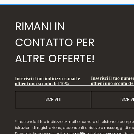
RIMANI IN
CONTATTO PER
ALTRE OFFERTE!
Inserisci il tuo numer
Inserisci il tuo indirizzo e-mail e
ottieni uno sconto d
ottieni uno sconto del 10%
ISCRIVITI
ISCRIVI
* Inserendo il tuo indirizzo e-mail o numero di telefono e compl
istruzioni di registrazione, acconsenti a ricevere messaggi di 
Drawelry. Acconsenti inoltre alla
politica sulla riservatezza
. Per 