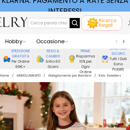
KLARNA: PAGAMENTO A RATE SENZA
INTERESSI
Ricerca
Regali
Hobby
Occasione
GODERE DI
SHOPPING
SPEDIZIONE
RESO &
PRIME
SICURO
Ricevente
Best Seller
Nuovi
GRATUITA
CAMBIO
Risparmia
Tutti I Dati
Per Ordine
Entro 60
10% per
Sono
69€+
Giorni
Ogni
Gioielli
Casa&Vita
Protetti
Ordine
Home
ABBIGLIAMENTO
Abbigliamento per Bambini
Kids Sweaters
Abbigliamento