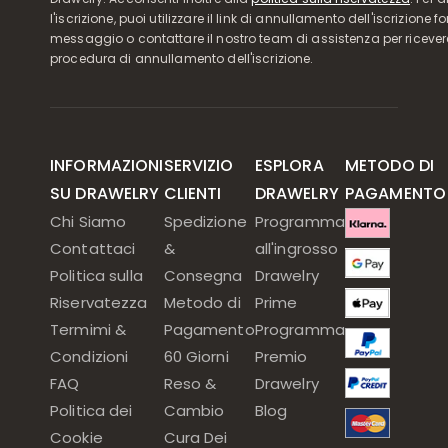
l'iscrizione, puoi utilizzare il link di annullamento dell'iscrizione f
messaggio o contattare il nostro team di assistenza per ricever
procedura di annullamento dell'iscrizione.
INFORMAZIONI
SERVIZIO
ESPLORA
METODO DI
SU DRAWELRY
CLIENTI
DRAWELRY
PAGAMENTO
Chi Siamo
Spedizione
Programma
Contattaci
&
all'ingrosso
Politica sulla
Consegna
Drawelry
Riservatezza
Metodo di
Prime
Termimi &
Pagamento
Programma
Condizioni
60 Giorni
Premio
FAQ
Reso &
Drawelry
Politica dei
Cambio
Blog
Cookie
Cura Dei