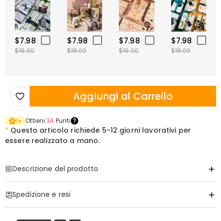
$7.98
$7.98
$7.98
$7.98
$18.00
$18.00
$18.00
$18.00
Aggiungi al Carrello
Ottieni
34
Punti
1
×
*
Questo articolo richiede
5-12 giorni lavorativi per
essere realizzato a mano.
Descrizione del prodotto
Articolo#
:
DRAK0345
Spedizione e resi
·
Spedizione Gratuita