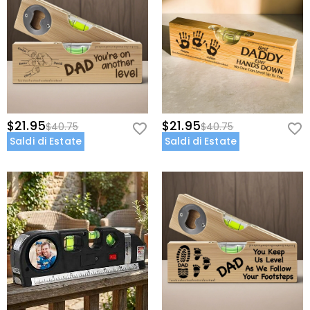
pezzo di casa per guidare le sue mani negli anni a venire!
Informazioni di Base
Altezza (cm)
:
7.3 cm
Larghezza (cm)
:
19 cm
$21.95
$21.95
$40.75
$40.75
Saldi di Estate
Saldi di Estate