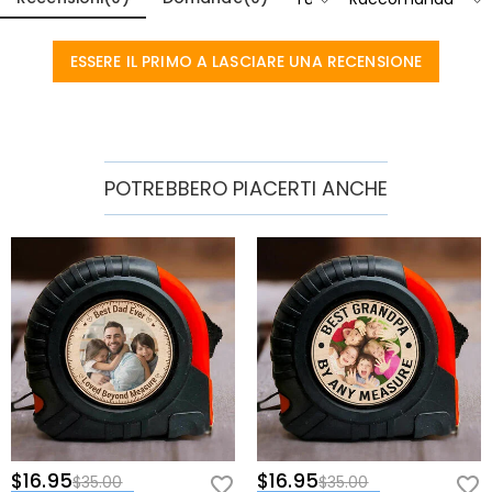
Un Progetto Commovente per il Regalo Perfetto
ESSERE IL PRIMO A LASCIARE UNA RECENSIONE
Celebra il Suo Lavoro e il Suo Amore:
Bilancia magnificamente un
design robusto e altamente funzionale con un toccante messaggio
emotivo, tenendo i suoi piccoli aiutanti preferiti sempre a portata di
mano.
Il Regalo Perfetto per la Festa del Papà e Oltre:
Allontanati dai regali
POTREBBERO PIACERTI ANCHE
ordinari e sorprendilo con un ricordo altamente funzionale per il suo
compleanno, la pensione o le celebrazioni delle festività.
Una Fonte Quotidiana di Orgoglio:
Appoggiata con orgoglio sul suo
banco da lavoro o sul piano della cucina, serve come costante
promemoria della famiglia unita che lo sostiene.
Ingegneria Multifunzionale per Ogni Progetto
Design Integrato 3-in-1:
Combina un nitido mirino laser, un righello
di misurazione di precisione lungo la base e tre distinte livelle a bolla
per gestire con facilità qualsiasi operazione di livellamento,
allineamento o spaziatura.
$16.95
$16.95
$35.00
$35.00
Funzionamento Semplice con un Solo Interruttore:
Dotata di un