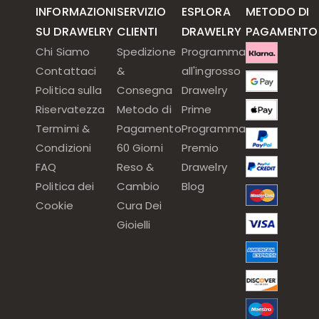
INFORMAZIONI
SERVIZIO
ESPLORA
METODO DI
SU DRAWELRY
CLIENTI
DRAWELRY
PAGAMENTO
Chi Siamo
Spedizione
Programma
Contattaci
&
all'ingrosso
Politica sulla
Consegna
Drawelry
Riservatezza
Metodo di
Prime
Termimi &
Pagamento
Programma
Condizioni
60 Giorni
Premio
FAQ
Reso &
Drawelry
Politica dei
Cambio
Blog
Cookie
Cura Dei
Gioielli