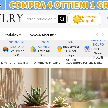
KLARNA: PAGAMENTO A RATE SENZA
Ricerca
INTERESSI
Regali
Hobby
Occasione
GODERE DI
SHOPPING
SPEDIZIONE
RESO &
PRIME
SICURO
Ricevente
Best Seller
Nuovi
GRATUITA
CAMBIO
Risparmia
Tutti I Dati
Per Ordine
Entro 60
10% per
Sono
69€+
Giorni
Ogni
Gioielli
Casa&Vita
Protetti
Ordine
Home
CASA&VITA
Ornamento In Legno
Attrezzatura Personalizzata
Abbigliamento