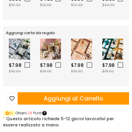
$10.00
$10.00
$10.00
$24.00
Aggiungi carta da regalo
$7.98
$7.98
$7.98
$7.98
$18.00
$18.00
$18.00
$18.00
Aggiungi al Carrello
Ottieni
29
Punti
1
×
*
Questo articolo richiede
5-12 giorni lavorativi per
essere realizzato a mano.