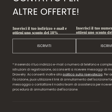
ALTRE OFFERTE!
Inserisci il tuo numer
Inserisci il tuo indirizzo e-mail e
ottieni uno sconto d
ottieni uno sconto del 10%
ISCRIVITI
ISCRIVI
* Inserendo il tuo indirizzo e-mail o numero di telefono e compl
istruzioni di registrazione, acconsenti a ricevere messaggi di 
Drawelry. Acconsenti inoltre alla
politica sulla riservatezza
. Per 
l'iscrizione, puoi utilizzare il link di annullamento dell'iscrizione f
messaggio o contattare il nostro team di assistenza per ricever
procedura di annullamento dell'iscrizione.