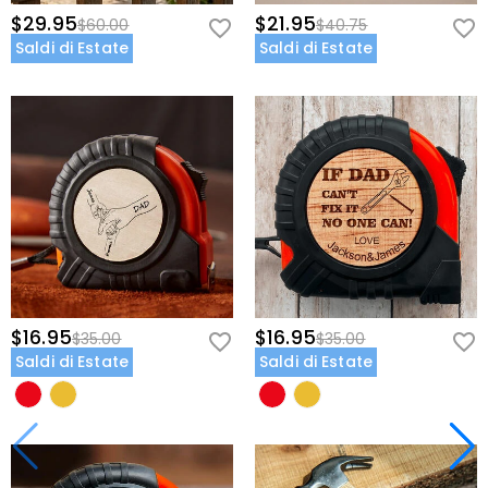
$29.95
$21.95
$60.00
$40.75
Saldi di Estate
Saldi di Estate
$16.95
$16.95
$35.00
$35.00
Saldi di Estate
Saldi di Estate