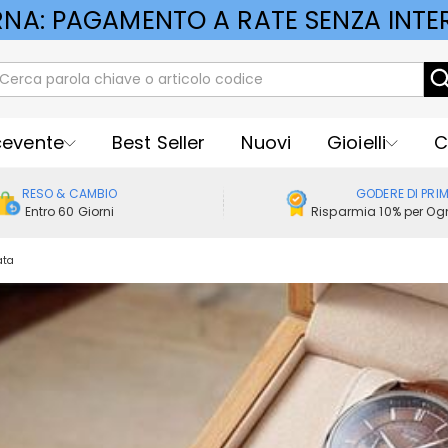
RNA: PAGAMENTO A RATE SENZA INTER
cevente
Best Seller
Nuovi
Gioielli
C
RESO & CAMBIO
GODERE DI PRI
Entro 60 Giorni
Risparmia 10% per Ogn
ata