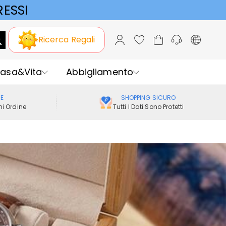
ESSI
Ricerca Regali
asa&Vita
Abbigliamento
ME
SHOPPING SICURO
i Ordine
Tutti I Dati Sono Protetti