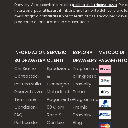
Drawelry. Acconsenti inoltre alla
politica sulla riservatezza
. Per 
l'iscrizione, puoi utilizzare il link di annullamento dell'iscrizione f
messaggio o contattare il nostro team di assistenza per ricever
procedura di annullamento dell'iscrizione.
INFORMAZIONI
SERVIZIO
ESPLORA
METODO DI
SU DRAWELRY
CLIENTI
DRAWELRY
PAGAMENTO
Chi Siamo
Spedizione
Programma
Contattaci
&
all'ingrosso
Politica sulla
Consegna
Drawelry
Riservatezza
Metodo di
Prime
Termimi &
Pagamento
Programma
Condizioni
60 Giorni
Premio
FAQ
Reso &
Drawelry
Politica dei
Cambio
Blog