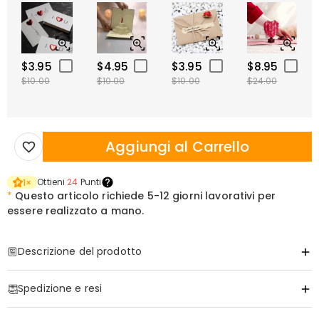
$3.95
$4.95
$3.95
$8.95
$10.00
$10.00
$10.00
$24.00
Aggiungi al Carrello
Ottieni
24
Punti
1
×
*
Questo articolo richiede
5-12 giorni lavorativi per
essere realizzato a mano.
Descrizione del prodotto
Articolo#
:
DRJK0737
Spedizione e resi
·
Spedizione Gratuita