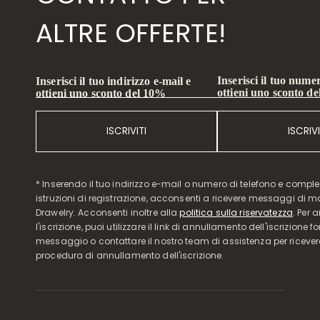
ALTRE OFFERTE!
Inserisci il tuo numer
Inserisci il tuo indirizzo e-mail e
ottieni uno sconto d
ottieni uno sconto del 10%
ISCRIVITI
ISCRIVI
* Inserendo il tuo indirizzo e-mail o numero di telefono e compl
istruzioni di registrazione, acconsenti a ricevere messaggi di 
Drawelry. Acconsenti inoltre alla
politica sulla riservatezza
. Per 
l'iscrizione, puoi utilizzare il link di annullamento dell'iscrizione f
messaggio o contattare il nostro team di assistenza per ricever
procedura di annullamento dell'iscrizione.