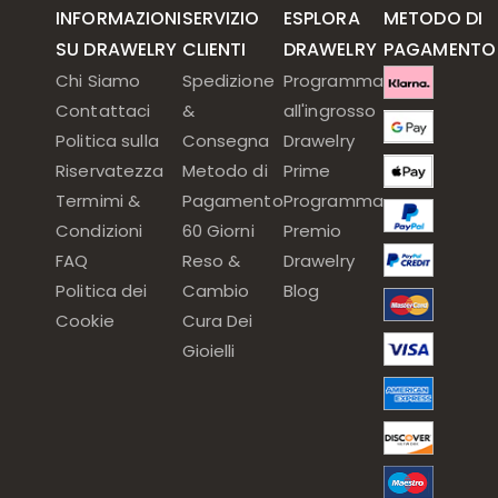
INFORMAZIONI
SERVIZIO
ESPLORA
METODO DI
SU DRAWELRY
CLIENTI
DRAWELRY
PAGAMENTO
Chi Siamo
Spedizione
Programma
Contattaci
&
all'ingrosso
Politica sulla
Consegna
Drawelry
Riservatezza
Metodo di
Prime
Termimi &
Pagamento
Programma
Condizioni
60 Giorni
Premio
FAQ
Reso &
Drawelry
Politica dei
Cambio
Blog
Cookie
Cura Dei
Gioielli