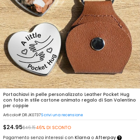
Portachiavi in pelle personalizzato Leather Pocket Hug
con foto in stile cartone animato regalo di San Valentino
per coppie
Scrivi una recensione
Articolo#
:
DRJK0737
$24.95
$46.15
46% DI SCONTO
Pagamento senza interessi con
Klarna
o
Afterpay