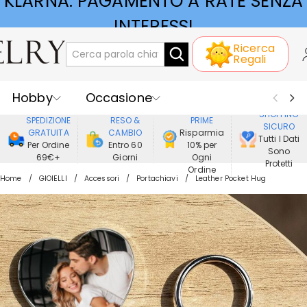
KLARNA: PAGAMENTO A RATE SENZA
Ricerca
INTERESSI
Regali
Hobby
Occasione
GODERE DI
SHOPPING
SPEDIZIONE
RESO &
PRIME
SICURO
Ricevente
Best Seller
Nuovi
GRATUITA
CAMBIO
Risparmia
Tutti I Dati
Per Ordine
Entro 60
10% per
Sono
69€+
Giorni
Ogni
Gioielli
Casa&Vita
Protetti
Ordine
Home
GIOIELLI
Accessori
Portachiavi
Leather Pocket Hug
Abbigliamento