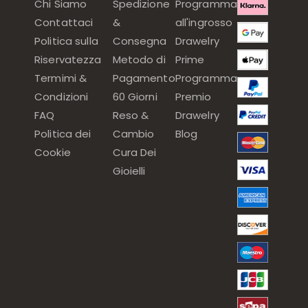
Chi Siamo
Spedizione
Programma
Contattaci
&
all'ingrosso
Politica sulla
Consegna
Drawelry
Riservatezza
Metodo di
Prime
Termimi &
Pagamento
Programma
Condizioni
60 Giorni
Premio
FAQ
Reso &
Drawelry
Politica dei
Cambio
Blog
Cookie
Cura Dei
Gioielli