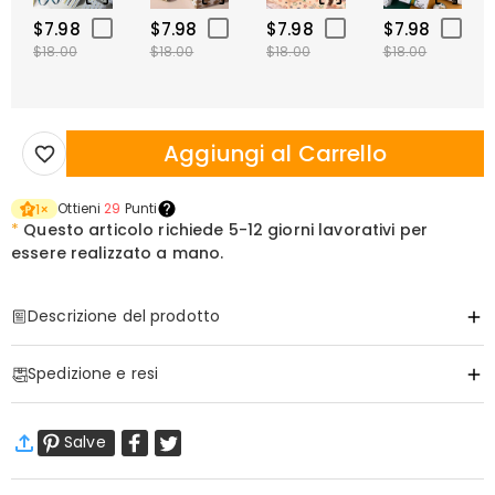
$7.98
$7.98
$7.98
$7.98
$18.00
$18.00
$18.00
$18.00
Aggiungi al Carrello
Ottieni
29
Punti
1
×
*
Questo articolo richiede
5-12 giorni lavorativi per
essere realizzato a mano.
Descrizione del prodotto
Articolo#
:
DRAB0424
Spedizione e resi
·
Spedizione Gratuita
Salve
Spedizione Standard
:
9-18
Giorni Lavorativi
$13.99 (Ordini < $69.00)
Gratuito (Ordini > $69.00)
Spedizione Espressa
:
5-8
Giorni Lavorativi