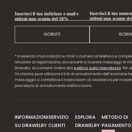
Inserisci il tuo numer
Inserisci il tuo indirizzo e-mail e
ottieni uno sconto d
ottieni uno sconto del 10%
ISCRIVITI
ISCRIVI
* Inserendo il tuo indirizzo e-mail o numero di telefono e compl
istruzioni di registrazione, acconsenti a ricevere messaggi di 
Drawelry. Acconsenti inoltre alla
politica sulla riservatezza
. Per 
l'iscrizione, puoi utilizzare il link di annullamento dell'iscrizione f
messaggio o contattare il nostro team di assistenza per ricever
procedura di annullamento dell'iscrizione.
INFORMAZIONI
SERVIZIO
ESPLORA
METODO DI
SU DRAWELRY
CLIENTI
DRAWELRY
PAGAMENTO