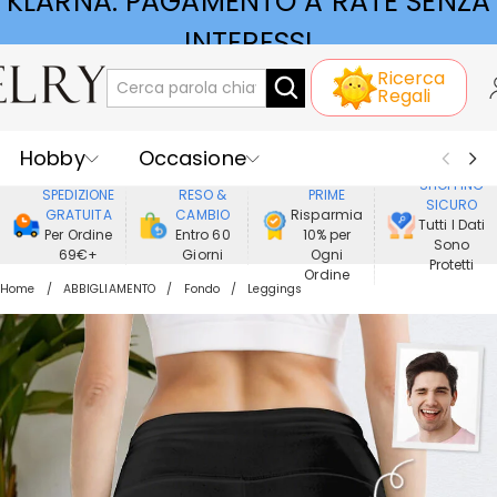
KLARNA: PAGAMENTO A RATE SENZA
Ricerca
INTERESSI
Regali
Hobby
Occasione
GODERE DI
SHOPPING
SPEDIZIONE
RESO &
PRIME
SICURO
Ricevente
Best Seller
Nuovi
GRATUITA
CAMBIO
Risparmia
Tutti I Dati
Per Ordine
Entro 60
10% per
Sono
69€+
Giorni
Ogni
Gioielli
Casa&Vita
Protetti
Ordine
Home
ABBIGLIAMENTO
Fondo
Leggings
Abbigliamento