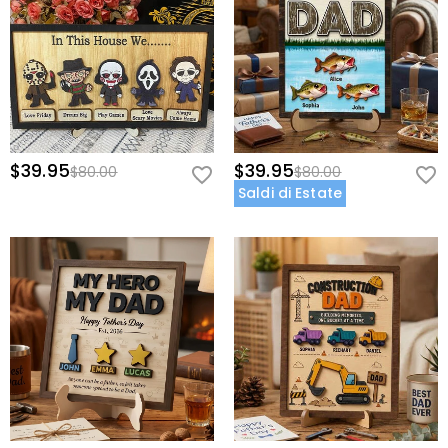
$39.95
$39.95
$80.00
$80.00
Saldi di Estate