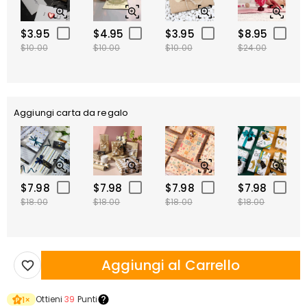
$3.95
$4.95
$3.95
$8.95
$10.00
$10.00
$10.00
$24.00
Aggiungi carta da regalo
$7.98
$7.98
$7.98
$7.98
$18.00
$18.00
$18.00
$18.00
Aggiungi al Carrello
Ottieni
39
Punti
1
×