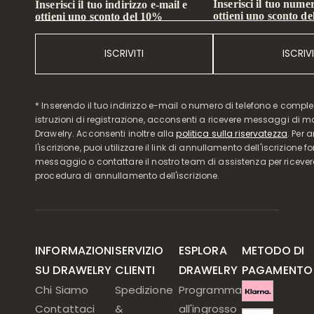
Inserisci il tuo numer
Inserisci il tuo indirizzo e-mail e
ottieni uno sconto d
ottieni uno sconto del 10%
ISCRIVITI
ISCRIVI
* Inserendo il tuo indirizzo e-mail o numero di telefono e compl
istruzioni di registrazione, acconsenti a ricevere messaggi di 
Drawelry. Acconsenti inoltre alla
politica sulla riservatezza
. Per 
l'iscrizione, puoi utilizzare il link di annullamento dell'iscrizione f
messaggio o contattare il nostro team di assistenza per ricever
procedura di annullamento dell'iscrizione.
INFORMAZIONI
SERVIZIO
ESPLORA
METODO DI
SU DRAWELRY
CLIENTI
DRAWELRY
PAGAMENTO
Chi Siamo
Spedizione
Programma
Contattaci
&
all'ingrosso