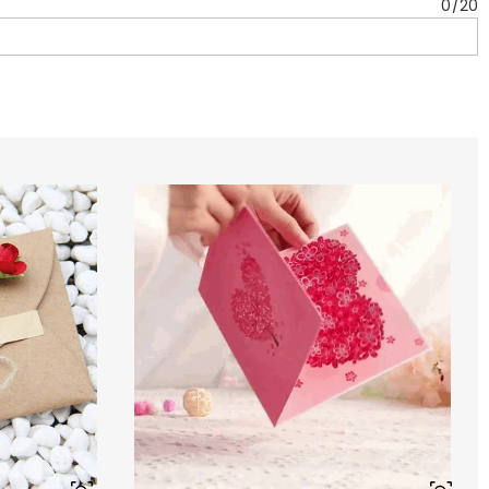
0
/
20