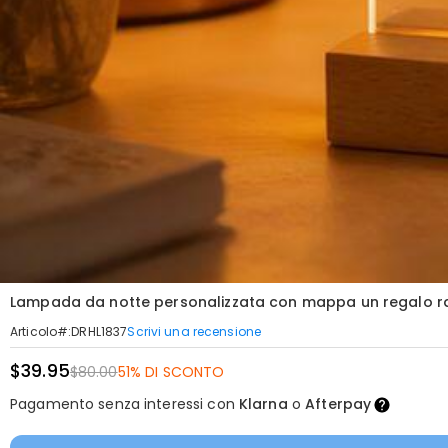
Lampada da notte personalizzata con mappa un regalo ra
Scrivi una recensione
Articolo#
:
DRHL1837
$39.95
$80.00
51% DI SCONTO
Pagamento senza interessi con
Klarna
o
Afterpay