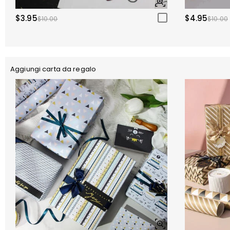
$3.95
$4.95
$10.00
$10.00
Aggiungi carta da regalo