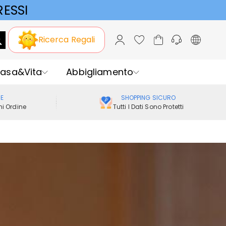
ESSI
Ricerca Regali
asa&Vita
Abbigliamento
ME
SHOPPING SICURO
i Ordine
Tutti I Dati Sono Protetti