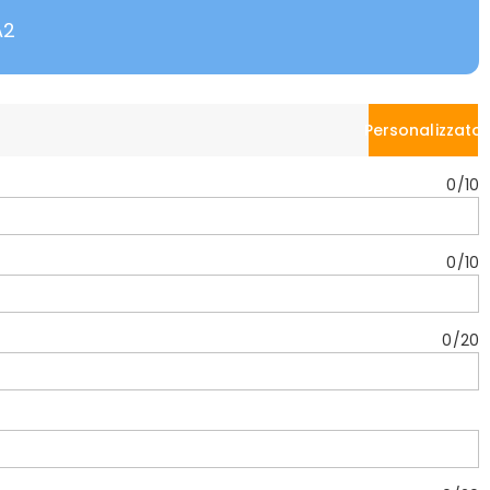
A2
Personalizzato
0
/
10
0
/
10
0
/
20