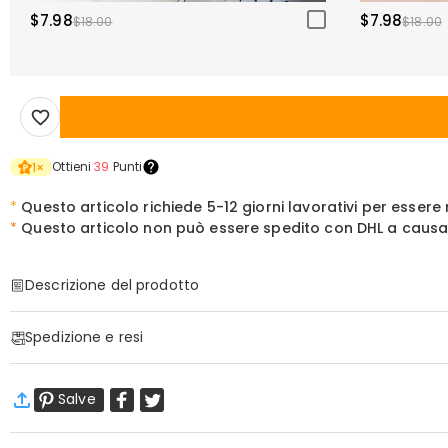
$7.98
$7.98
$18.00
$18.00
Ottieni
39
Punti
1
×
*
Questo articolo richiede 5-12 giorni lavorativi per essere
*
Questo articolo non può essere spedito con DHL a causa de
Descrizione del prodotto
Articolo#
:
DRHL1837
Spedizione e resi
Informazioni di Base
Metodo di Controllo
:
Interruttore
·
Spedizione Gratuita
Altezza (cm)
:
20 cm
Salve
Spedizione Standard
:
9-18
Giorni Lavorativi
Materiale
:
Acrilico, Legno
$13.99 (Ordini < $69.00)
Gratuito (Ordini > $69.00)
Alimentazione Elettrica
:
Usb Caricatore
Spedizione Espressa
:
5-8
Giorni Lavorativi