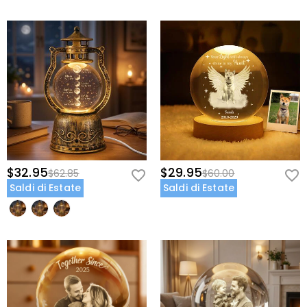
$32.95
$29.95
$62.85
$60.00
Saldi di Estate
Saldi di Estate