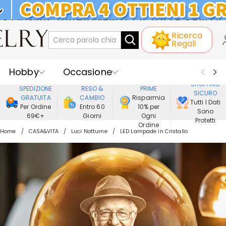
KLARNA: PAGAMENTO A RATE SENZA
Ricerca
INTERESSI
Regali
Hobby
Occasione
GODERE DI
SHOPPING
SPEDIZIONE
RESO &
PRIME
SICURO
Ricevente
Best Seller
Nuovi
GRATUITA
CAMBIO
Risparmia
Tutti I Dati
Per Ordine
Entro 60
10% per
Sono
69€+
Giorni
Ogni
Gioielli
Casa&Vita
Protetti
Ordine
Home
CASA&VITA
Luci Notturne
LED Lampade in Cristallo
Abbigliamento