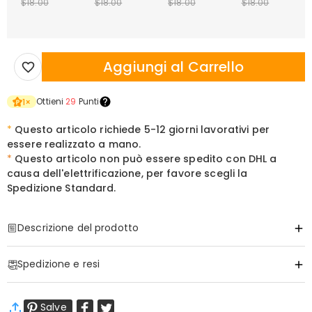
$18.00
$18.00
$18.00
$18.00
Aggiungi al Carrello
Ottieni
29
Punti
1
×
*
Questo articolo richiede 5-12 giorni lavorativi per
essere realizzato a mano.
*
Questo articolo non può essere spedito con DHL a
causa dell'elettrificazione, per favore scegli la
Spedizione Standard.
Descrizione del prodotto
Articolo#
:
DRHL2182
Spedizione e resi
Una Luce Delicata per i Ricordi che Non Svaniscono Mai
·
Spedizione Gratuita
Quando le parole non bastano a colmare il silenzio di una perdita,
Salve
Spedizione Standard
:
9-18
Giorni Lavorativi