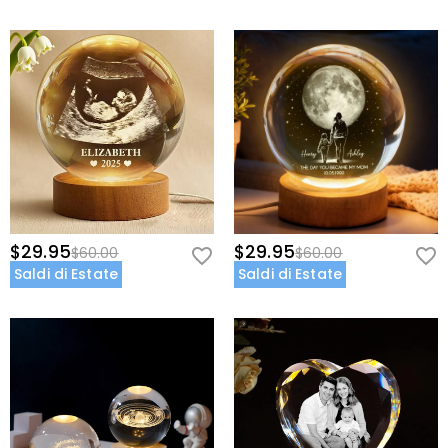
ordina oggi il tuo Globo Commemorativo Personalizzato.
Informazioni di Base
Alimentazione Elettrica
:
Usb Caricatore
$29.95
$29.95
$60.00
$60.00
Saldi di Estate
Saldi di Estate