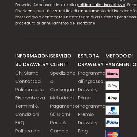
Drawelry. Acconsenti inoltre alla
politica sulla riservatezza
. Per 
l'iscrizione, puoi utilizzare il link di annullamento dell'iscrizione f
messaggio o contattare il nostro team di assistenza per ricever
procedura di annullamento dell'iscrizione.
INFORMAZIONI
SERVIZIO
ESPLORA
METODO DI
SU DRAWELRY
CLIENTI
DRAWELRY
PAGAMENTO
Chi Siamo
Spedizione
Programma
Contattaci
&
all'ingrosso
Politica sulla
Consegna
Drawelry
Riservatezza
Metodo di
Prime
Termimi &
Pagamento
Programma
Condizioni
60 Giorni
Premio
FAQ
Reso &
Drawelry
Politica dei
Cambio
Blog