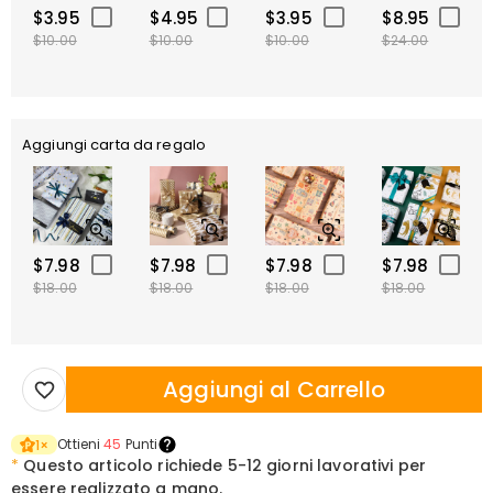
$3.95
$4.95
$3.95
$8.95
$10.00
$10.00
$10.00
$24.00
Aggiungi carta da regalo
$7.98
$7.98
$7.98
$7.98
$18.00
$18.00
$18.00
$18.00
Aggiungi al Carrello
Ottieni
45
Punti
1
×
*
Questo articolo richiede
5-12 giorni lavorativi per
essere realizzato a mano.