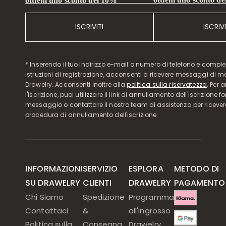
ottieni uno sconto del 10%
ISCRIVITI
ISCRIVI
* Inserendo il tuo indirizzo e-mail o numero di telefono e compl
istruzioni di registrazione, acconsenti a ricevere messaggi di 
Drawelry. Acconsenti inoltre alla
politica sulla riservatezza
. Per 
l'iscrizione, puoi utilizzare il link di annullamento dell'iscrizione f
messaggio o contattare il nostro team di assistenza per ricever
procedura di annullamento dell'iscrizione.
INFORMAZIONI
SERVIZIO
ESPLORA
METODO DI
SU DRAWELRY
CLIENTI
DRAWELRY
PAGAMENTO
Chi Siamo
Spedizione
Programma
Contattaci
&
all'ingrosso
Politica sulla
Consegna
Drawelry