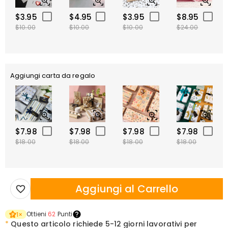
$3.95
$4.95
$3.95
$8.95
$10.00
$10.00
$10.00
$24.00
Aggiungi carta da regalo
$7.98
$7.98
$7.98
$7.98
$18.00
$18.00
$18.00
$18.00
Aggiungi al Carrello
Ottieni
62
Punti
1
×
*
Questo articolo richiede
5-12 giorni lavorativi per