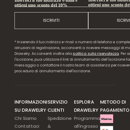
Inserisci il tuo indirizzo e-mail e
ottieni uno sconto d
ottieni uno sconto del 10%
ISCRIVITI
ISCRIVI
* Inserendo il tuo indirizzo e-mail o numero di telefono e compl
istruzioni di registrazione, acconsenti a ricevere messaggi di 
Drawelry. Acconsenti inoltre alla
politica sulla riservatezza
. Per 
l'iscrizione, puoi utilizzare il link di annullamento dell'iscrizione f
messaggio o contattare il nostro team di assistenza per ricever
procedura di annullamento dell'iscrizione.
INFORMAZIONI
SERVIZIO
ESPLORA
METODO DI
SU DRAWELRY
CLIENTI
DRAWELRY
PAGAMENTO
Chi Siamo
Spedizione
Programma
Contattaci
&
all'ingrosso