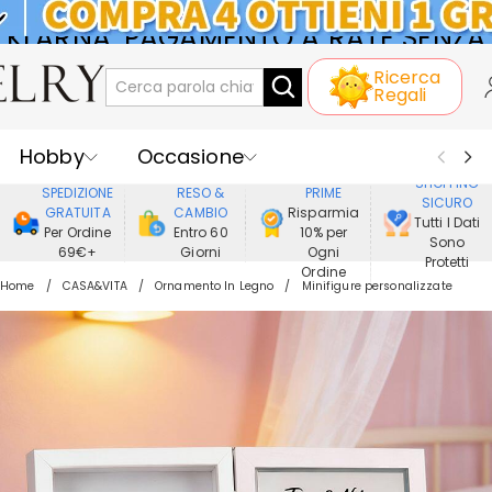
KLARNA: PAGAMENTO A RATE SENZA
Ricerca
INTERESSI
Regali
Hobby
Occasione
GODERE DI
SHOPPING
SPEDIZIONE
RESO &
PRIME
SICURO
Ricevente
Best Seller
Nuovi
GRATUITA
CAMBIO
Risparmia
Tutti I Dati
Per Ordine
Entro 60
10% per
Sono
69€+
Giorni
Ogni
Gioielli
Casa&Vita
Protetti
Ordine
Home
CASA&VITA
Ornamento In Legno
Minifigure personalizzate
Abbigliamento