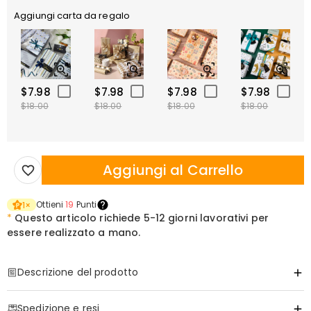
Aggiungi carta da regalo
$7.98
$7.98
$7.98
$7.98
$18.00
$18.00
$18.00
$18.00
Aggiungi al Carrello
Ottieni
19
Punti
1
×
*
Questo articolo richiede
5-12 giorni lavorativi per
essere realizzato a mano.
Descrizione del prodotto
Articolo#
:
DRHO5302
Spedizione e resi
Informazioni di Base