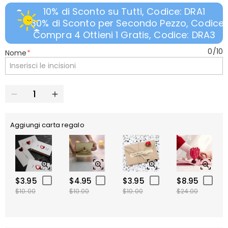
10% di Sconto su Tutti, Codice: DRA1
30% di Sconto per Secondo Pezzo, Codice:
Compra 4 Ottieni 1 Gratis, Codice: DRA3
0
/
10
Nome
*
Aggiungi carta regalo
$3.95
$4.95
$3.95
$8.95
$10.00
$10.00
$10.00
$24.00