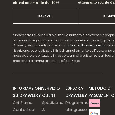
ottieni uno sconto d
ottieni uno sconto del 10%
ISCRIVITI
ISCRIVI
* Inserendo il tuo indirizzo e-mail o numero di telefono e compl
istruzioni di registrazione, acconsenti a ricevere messaggi di 
Drawelry. Acconsenti inoltre alla
politica sulla riservatezza
. Per 
l'iscrizione, puoi utilizzare il link di annullamento dell'iscrizione f
messaggio o contattare il nostro team di assistenza per ricever
procedura di annullamento dell'iscrizione.
INFORMAZIONI
SERVIZIO
ESPLORA
METODO DI
SU DRAWELRY
CLIENTI
DRAWELRY
PAGAMENTO
Chi Siamo
Spedizione
Programma
Contattaci
&
all'ingrosso