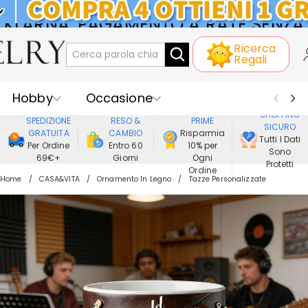
KLARNA: PAGAMENTO A RATE SENZA
Ricerca
INTERESSI
Regali
Hobby
Occasione
GODERE DI
SHOPPING
SPEDIZIONE
RESO &
PRIME
SICURO
Ricevente
Best Seller
Nuovi
GRATUITA
CAMBIO
Risparmia
Tutti I Dati
Per Ordine
Entro 60
10% per
Sono
69€+
Giorni
Ogni
Gioielli
Casa&Vita
Protetti
Ordine
Home
CASA&VITA
Ornamento In Legno
Tazze Personalizzate
Abbigliamento