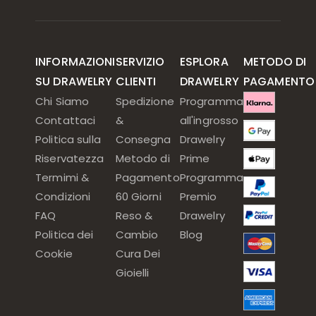
INFORMAZIONI
SERVIZIO
ESPLORA
METODO DI
SU DRAWELRY
CLIENTI
DRAWELRY
PAGAMENTO
Chi Siamo
Spedizione
Programma
Contattaci
&
all'ingrosso
Politica sulla
Consegna
Drawelry
Riservatezza
Metodo di
Prime
Termimi &
Pagamento
Programma
Condizioni
60 Giorni
Premio
FAQ
Reso &
Drawelry
Politica dei
Cambio
Blog
Cookie
Cura Dei
Gioielli