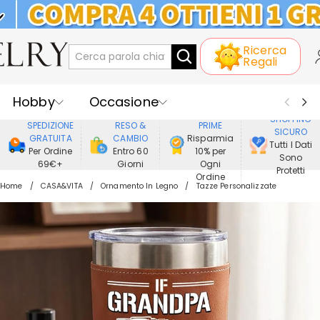
KLARNA: PAGAMENTO A RATE SENZA
Ricerca
INTERESSI
Regali
Hobby
Occasione
GODERE DI
SHOPPING
SPEDIZIONE
RESO &
PRIME
SICURO
Ricevente
Best Seller
Nuovi
GRATUITA
CAMBIO
Risparmia
Tutti I Dati
Per Ordine
Entro 60
10% per
Sono
69€+
Giorni
Ogni
Gioielli
Casa&Vita
Protetti
Ordine
Home
CASA&VITA
Ornamento In Legno
Tazze Personalizzate
Abbigliamento