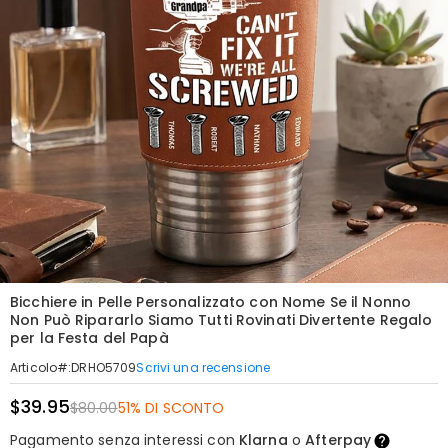
Bicchiere in Pelle Personalizzato con Nome Se il Nonno
Non Può Ripararlo Siamo Tutti Rovinati Divertente Regalo
per la Festa del Papà
Scrivi una recensione
Articolo#
:
DRHO5709
$39.95
$80.00
51% DI SCONTO
Pagamento senza interessi con
Klarna
o
Afterpay