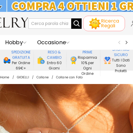
KLARNA: PAGAMENTO A RATE SENZA
Ricerca
INTERESSI
Regali
Hobby
Occasione
GODERE DI
SHOPPING
SPEDIZIONE
RESO &
PRIME
SICURO
Ricevente
Best Seller
Nuovi
GRATUITA
CAMBIO
Risparmia
Tutti I Dati
Per Ordine
Entro 60
10% per
Sono
69€+
Giorni
Ogni
Gioielli
Casa&Vita
Protetti
Ordine
Home
GIOIELLI
Collane
Collane con Foto
Abbigliamento