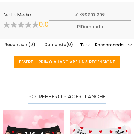
Vogliamo che vi sentiate a vostro agio e sicuri durante
l'acquisto, per questo vi offriamo una politica di reso &
Recensione
Voto Medio
cambio entro 60 giorni.
0.0
Scopri di Più
Domanda
Recensioni
(
0
)
Domande
(
0
)
ESSERE IL PRIMO A LASCIARE UNA RECENSIONE
POTREBBERO PIACERTI ANCHE