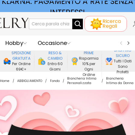
KLARNA: PAGAMENTO A RATE SENZA
Ricerca
INTERESSI
Regali
Hobby
Occasione
GODERE DI
SHOPPING
SPEDIZIONE
RESO &
PRIME
SICURO
Ricevente
Best Seller
Nuovi
GRATUITA
CAMBIO
Risparmia
Tutti I Dati
Per Ordine
Entro 60
10% per
Sono
69€+
Giorni
Ogni
Gioielli
Casa&Vita
Protetti
Ordine
Biancheria Intima
Biancheria
Home
ABBIGLIAMENTO
Fondo
Personalizzata
Intima da Donna
Abbigliamento