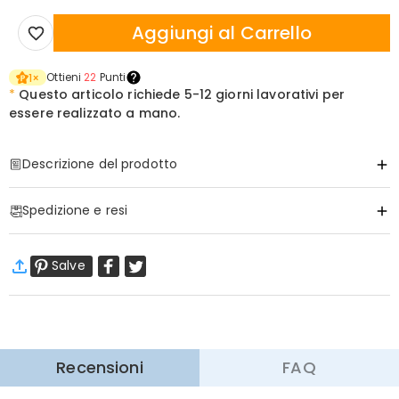
Aggiungi al Carrello
Ottieni
22
Punti
1
×
*
Questo articolo richiede
5-12 giorni lavorativi per
essere realizzato a mano.
Descrizione del prodotto
Articolo#
:
DRAB0228
Spedizione e resi
Informazioni di Base
Tessuto
:
Poliestere
·
Spedizione Gratuita
Salve
Spedizione Standard
:
9-18
Giorni Lavorativi
$13.99 (Ordini < $69.00)
Gratuito (Ordini > $69.00)
Spedizione Espressa
:
5-8
Giorni Lavorativi
$25.99 (Ordini < $169.00)
Gratuito (Ordini > $169.00)
Scopri di più
Recensioni
FAQ
·
60 Giorni di Ritorno