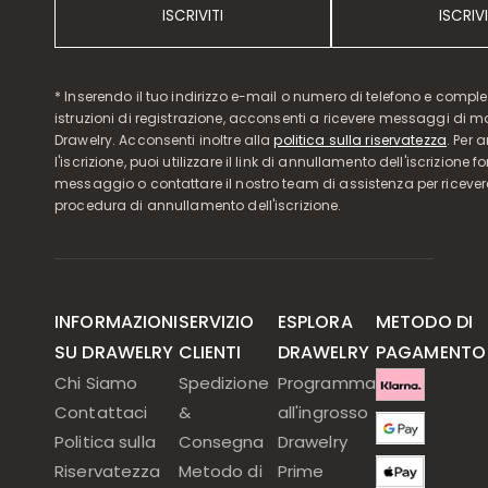
ISCRIVITI
ISCRIVI
* Inserendo il tuo indirizzo e-mail o numero di telefono e compl
istruzioni di registrazione, acconsenti a ricevere messaggi di 
Drawelry. Acconsenti inoltre alla
politica sulla riservatezza
. Per 
l'iscrizione, puoi utilizzare il link di annullamento dell'iscrizione f
messaggio o contattare il nostro team di assistenza per ricever
procedura di annullamento dell'iscrizione.
INFORMAZIONI
SERVIZIO
ESPLORA
METODO DI
SU DRAWELRY
CLIENTI
DRAWELRY
PAGAMENTO
Chi Siamo
Spedizione
Programma
Contattaci
&
all'ingrosso
Politica sulla
Consegna
Drawelry
Riservatezza
Metodo di
Prime