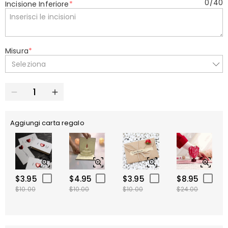
0
/
40
Incisione Inferiore
*
Misura
*
Seleziona
Aggiungi carta regalo
$3.95
$4.95
$3.95
$8.95
$10.00
$10.00
$10.00
$24.00