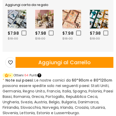
Aggiungi carta da regalo
$7.98
$7.98
$7.98
$7.98
$18.00
$18.00
$18.00
$18.00
Aggiungi al Carrello
Ottieni
64
Punti
1
×
*
Note sui paesi:
Le nostre cornici da
60*90cm
e
80*120cm
possono essere spedite solo nei seguenti paesi: Stati Uniti,
Germania, Regno Unito, Francia, Italia, Spagna, Polonia, Paesi
Bassi, Romania, Grecia, Portogallo, Repubblica Ceca,
Ungheria, Svezia, Austria, Belgio, Bulgaria, Danimarca,
Finlandia, Slovacchia, Norvegia, Irlanda, Croazia, Lituania,
Slovenia, Lettonia, Estonia e Lussemburgo.