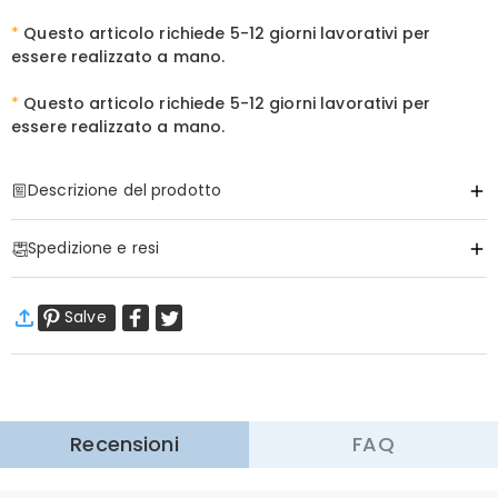
*
Questo articolo richiede
5-12
giorni lavorativi per
essere realizzato a mano.
*
Questo articolo richiede
5-12 giorni lavorativi per
essere realizzato a mano.
Descrizione del prodotto
Articolo#
:
DRHF2962
Spedizione e resi
Informazioni di Base
Materiale
:
Legno, Cloth
·
Spedizione Gratuita
Salve
Spedizione Standard
:
9-18
Giorni Lavorativi
$13.99 (Ordini < $69.00)
Gratuito (Ordini > $69.00)
Spedizione Espressa
:
5-8
Giorni Lavorativi
$25.99 (Ordini < $169.00)
Gratuito (Ordini > $169.00)
Scopri di più
Recensioni
FAQ
·
60 Giorni di Ritorno
Vogliamo che vi sentiate a vostro agio e sicuri durante