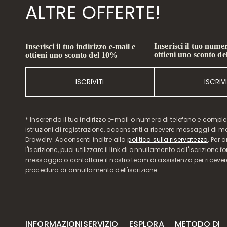
ALTRE OFFERTE!
Inserisci il tuo numer
Inserisci il tuo indirizzo e-mail e
ottieni uno sconto d
ottieni uno sconto del 10%
ISCRIVITI
ISCRIVI
* Inserendo il tuo indirizzo e-mail o numero di telefono e compl
istruzioni di registrazione, acconsenti a ricevere messaggi di 
Drawelry. Acconsenti inoltre alla
politica sulla riservatezza
. Per 
l'iscrizione, puoi utilizzare il link di annullamento dell'iscrizione f
messaggio o contattare il nostro team di assistenza per ricever
procedura di annullamento dell'iscrizione.
INFORMAZIONI
SERVIZIO
ESPLORA
METODO DI