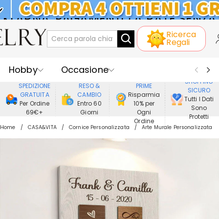
KLARNA: PAGAMENTO A RATE SENZA
Ricerca
INTERESSI
Regali
Hobby
Occasione
GODERE DI
SHOPPING
SPEDIZIONE
RESO &
PRIME
SICURO
Ricevente
Best Seller
Nuovi
GRATUITA
CAMBIO
Risparmia
Tutti I Dati
Per Ordine
Entro 60
10% per
Sono
69€+
Giorni
Ogni
Gioielli
Casa&Vita
Protetti
Ordine
Home
CASA&VITA
Cornice Personalizzata
Arte Murale Personalizzata
Abbigliamento