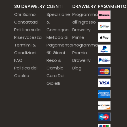
SU DRAWELRY
CLIENTI
DRAWELRY
PAGAMENTO
Chi Siamo
Spedizione
Programma
Contattaci
&
all'ingrosso
Politica sulla
Consegna
Drawelry
Riservatezza
Metodo di
Prime
Termimi &
Pagamento
Programma
Condizioni
60 Giorni
Premio
FAQ
Reso &
Drawelry
Politica dei
Cambio
Blog
Cookie
Cura Dei
Gioielli