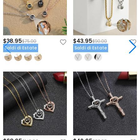
un'occasione imminente—gli articoli personalizzati richiedono
tempo per essere preparati.
Caratteristiche del Prodotto e Artigianalità
Pietra del Mese o Gemma Personalizzata:
una pietra sfaccettata
$38.95
$43.95
$75.00
$90.00
nel colore scelto pende delicatamente sotto il ciondolo,
Saldi di Estate
Saldi di Estate
aggiungendo brillantezza e significato personale.
Delicata Catena Color Argento:
una catena fine e regolabile
progettata per l'uso quotidiano e un posizionamento confortevole
sulla scollatura.
Opzioni di Colore Personalizzate:
personalizza sia il colore della
gemma che della catena per abbinarli al tuo stile e sentimento.
Leggera e Indossabile:
progettata per essere indossata vicino al
cuore senza peso, perfetta per essere sovrapposta o indossata da
sola.
Perché Questo Regalo Si Distingue
A differenza di una cornice standard che sta su uno scaffale,