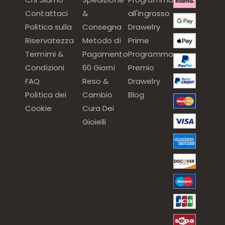
Contattaci
&
all'ingrosso
Politica sulla
Consegna
Drawelry
Riservatezza
Metodo di
Prime
Termimi &
Pagamento
Programma
Condizioni
60 Giorni
Premio
FAQ
Reso &
Drawelry
Politica dei
Cambio
Blog
Cookie
Cura Dei
Gioielli