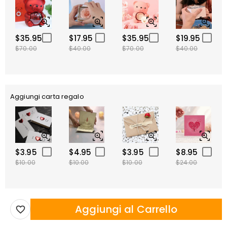
$35.95
$17.95
$35.95
$19.95
$70.00
$40.00
$70.00
$40.00
Aggiungi carta regalo
$3.95
$4.95
$3.95
$8.95
$10.00
$10.00
$10.00
$24.00
Aggiungi al Carrello