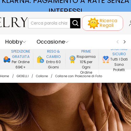
KLARNA: PAGAMENTO A RATE SENZA
INTERESSI
Ricerca
Regali
Hobby
Occasione
GODERE DI
SHOPPING
SPEDIZIONE
RESO &
PRIME
SICURO
Ricevente
Best Seller
Nuovi
GRATUITA
CAMBIO
Risparmia
Tutti I Dati
Per Ordine
Entro 60
10% per
Sono
69€+
Giorni
Ogni
Gioielli
Casa&Vita
Protetti
Ordine
Home
GIOIELLI
Collane
Collane con Proiezione di Foto
Abbigliamento