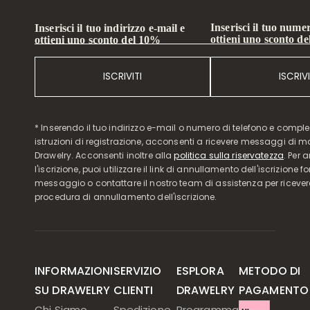
Inserisci il tuo numer
Inserisci il tuo indirizzo e-mail e
ottieni uno sconto d
ottieni uno sconto del 10%
ISCRIVITI
ISCRIVI
* Inserendo il tuo indirizzo e-mail o numero di telefono e compl
istruzioni di registrazione, acconsenti a ricevere messaggi di 
Drawelry. Acconsenti inoltre alla
politica sulla riservatezza
. Per 
l'iscrizione, puoi utilizzare il link di annullamento dell'iscrizione f
messaggio o contattare il nostro team di assistenza per ricever
procedura di annullamento dell'iscrizione.
INFORMAZIONI
SERVIZIO
ESPLORA
METODO DI
SU DRAWELRY
CLIENTI
DRAWELRY
PAGAMENTO
Chi Siamo
Spedizione
Programma