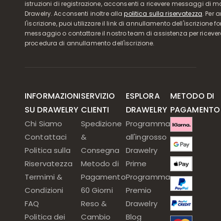
istruzioni di registrazione, acconsenti a ricevere messaggi di 
Drawelry. Acconsenti inoltre alla
politica sulla riservatezza
. Per 
l'iscrizione, puoi utilizzare il link di annullamento dell'iscrizione f
messaggio o contattare il nostro team di assistenza per ricever
procedura di annullamento dell'iscrizione.
INFORMAZIONI
SERVIZIO
ESPLORA
METODO DI
SU DRAWELRY
CLIENTI
DRAWELRY
PAGAMENTO
Chi Siamo
Spedizione
Programma
Contattaci
&
all'ingrosso
Politica sulla
Consegna
Drawelry
Riservatezza
Metodo di
Prime
Termimi &
Pagamento
Programma
Condizioni
60 Giorni
Premio
FAQ
Reso &
Drawelry
Politica dei
Cambio
Blog