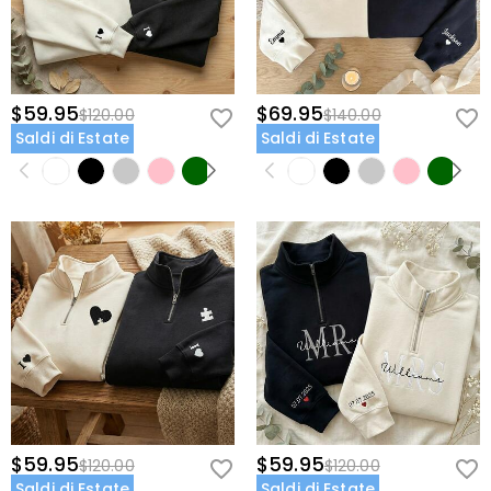
$59.95
$69.95
$120.00
$140.00
Saldi di Estate
Saldi di Estate
$59.95
$59.95
$120.00
$120.00
Saldi di Estate
Saldi di Estate