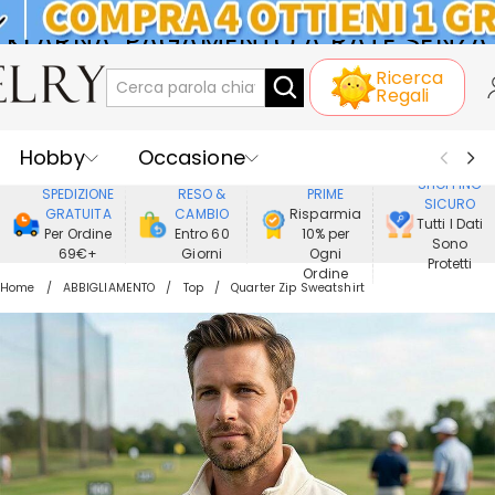
KLARNA: PAGAMENTO A RATE SENZA
Ricerca
INTERESSI
Regali
Hobby
Occasione
GODERE DI
SHOPPING
SPEDIZIONE
RESO &
PRIME
SICURO
Ricevente
Best Seller
Nuovi
GRATUITA
CAMBIO
Risparmia
Tutti I Dati
Per Ordine
Entro 60
10% per
Sono
69€+
Giorni
Ogni
Gioielli
Casa&Vita
Protetti
Ordine
Home
ABBIGLIAMENTO
Top
Quarter Zip Sweatshirt
Abbigliamento