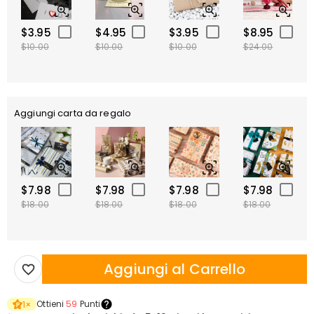
$3.95
$4.95
$3.95
$8.95
$10.00
$10.00
$10.00
$24.00
Aggiungi carta da regalo
$7.98
$7.98
$7.98
$7.98
$18.00
$18.00
$18.00
$18.00
Aggiungi al Carrello
Ottieni
59
Punti
1
×