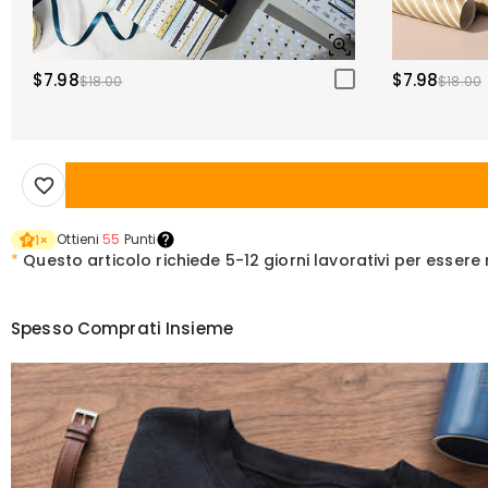
$7.98
$7.98
$18.00
$18.00
Ottieni
55
Punti
1
×
*
Questo articolo richiede
5-12 giorni lavorativi per esser
Spesso Comprati Insieme