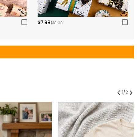
$7.98
$18.00
1
/
2