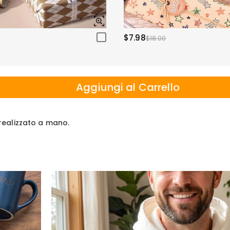
$7.98
$18.00
Aggiungi al Carrello
e realizzato a mano.