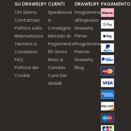
SU DRAWELRY
CLIENTI
DRAWELRY
PAGAMENTO
Chi Siamo
Spedizione
Programma
Contattaci
&
all'ingrosso
Politica sulla
Consegna
Drawelry
Riservatezza
Metodo di
Prime
Termimi &
Pagamento
Programma
Condizioni
60 Giorni
Premio
FAQ
Reso &
Drawelry
Politica dei
Cambio
Blog
Cookie
Cura Dei
Gioielli