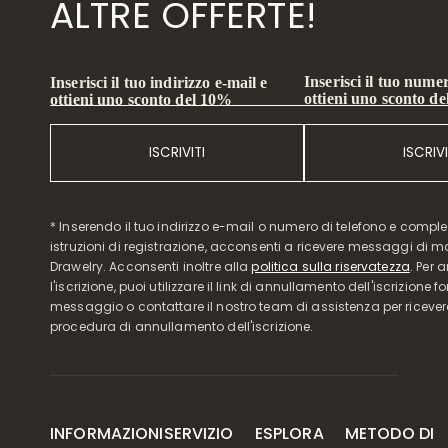
ALTRE OFFERTE!
Inserisci il tuo numer
Inserisci il tuo indirizzo e-mail e
ottieni uno sconto d
ottieni uno sconto del 10%
ISCRIVITI
ISCRIVI
* Inserendo il tuo indirizzo e-mail o numero di telefono e compl
istruzioni di registrazione, acconsenti a ricevere messaggi di 
Drawelry. Acconsenti inoltre alla
politica sulla riservatezza
. Per 
l'iscrizione, puoi utilizzare il link di annullamento dell'iscrizione f
messaggio o contattare il nostro team di assistenza per ricever
procedura di annullamento dell'iscrizione.
INFORMAZIONI
SERVIZIO
ESPLORA
METODO DI