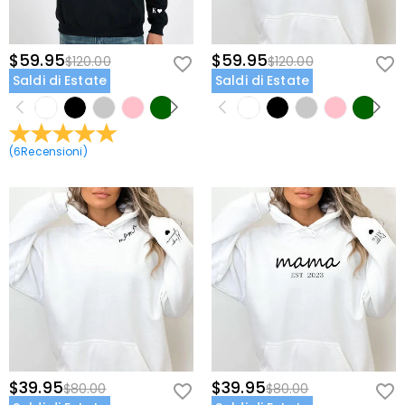
$59.95
$59.95
$120.00
$120.00
Saldi di Estate
Saldi di Estate
(
6
Recensioni
)
$39.95
$39.95
$80.00
$80.00