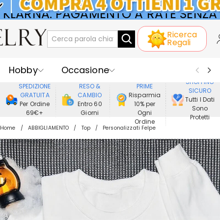
KLARNA: PAGAMENTO A RATE SENZA
Ricerca
INTERESSI
Regali
Hobby
Occasione
GODERE DI
SHOPPING
SPEDIZIONE
RESO &
PRIME
SICURO
Ricevente
Best Seller
Nuovi
GRATUITA
CAMBIO
Risparmia
Tutti I Dati
Per Ordine
Entro 60
10% per
Sono
69€+
Giorni
Ogni
Gioielli
Casa&Vita
Protetti
Ordine
Home
ABBIGLIAMENTO
Top
Personalizzati Felpe
Abbigliamento