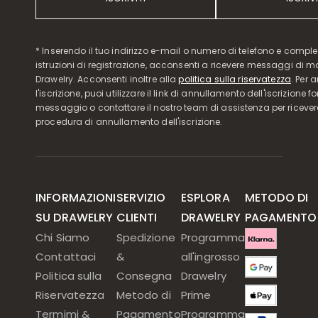
* Inserendo il tuo indirizzo e-mail o numero di telefono e compl
istruzioni di registrazione, acconsenti a ricevere messaggi di 
Drawelry. Acconsenti inoltre alla
politica sulla riservatezza
. Per 
l'iscrizione, puoi utilizzare il link di annullamento dell'iscrizione f
messaggio o contattare il nostro team di assistenza per ricever
procedura di annullamento dell'iscrizione.
INFORMAZIONI
SERVIZIO
ESPLORA
METODO DI
SU DRAWELRY
CLIENTI
DRAWELRY
PAGAMENTO
Chi Siamo
Spedizione
Programma
Contattaci
&
all'ingrosso
Politica sulla
Consegna
Drawelry
Riservatezza
Metodo di
Prime
Termimi &
Pagamento
Programma