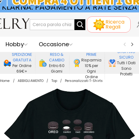
KLARNA: PAGAMENTO A RATE SENZA
Ricerca
INTERESSI
Regali
Hobby
Occasione
GODERE DI
SHOPPING
SPEDIZIONE
RESO &
PRIME
SICURO
Ricevente
Best Seller
Nuovi
GRATUITA
CAMBIO
Risparmia
Tutti I Dati
Per Ordine
Entro 60
10% per
Sono
69€+
Giorni
Ogni
Gioielli
Casa&Vita
Protetti
Ordine
Home
ABBIGLIAMENTO
Top
Personalizzati T-Shirts
Abbigliamento