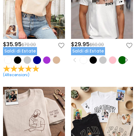
$35.95
$29.95
$70.00
$60.00
Saldi di Estate
Saldi di Estate
(
4
Recensioni
)