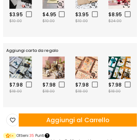
$3.95
$4.95
$3.95
$8.95
$10.00
$10.00
$10.00
$24.00
Aggiungi carta da regalo
$7.98
$7.98
$7.98
$7.98
$18.00
$18.00
$18.00
$18.00
Aggiungi al Carrello
Ottieni
35
Punti
1
×