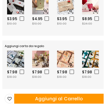
$3.95
$4.95
$3.95
$8.95
$10.00
$10.00
$10.00
$24.00
Aggiungi carta da regalo
$7.98
$7.98
$7.98
$7.98
$18.00
$18.00
$18.00
$18.00
Aggiungi al Carrello