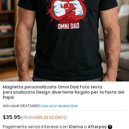
Maglietta personalizzata Omni Dad Foto testa
personalizzata Design divertente Regalo per la Festa del
Papà
Scrivi una recensione
Articolo#
:
DRAT3466
$35.95
$70.00
49% DI SCONTO
Pagamento senza interessi con
Klarna
o
Afterpay