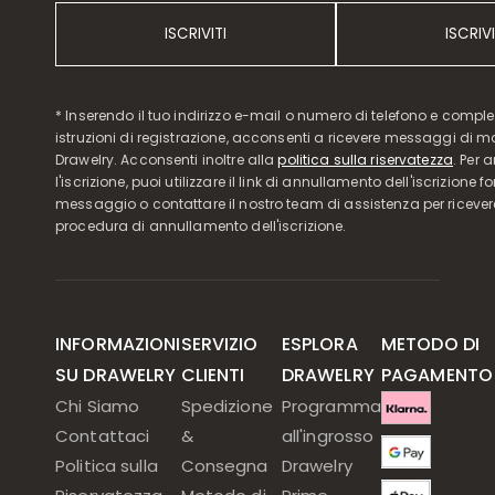
ISCRIVITI
ISCRIVI
* Inserendo il tuo indirizzo e-mail o numero di telefono e compl
istruzioni di registrazione, acconsenti a ricevere messaggi di 
Drawelry. Acconsenti inoltre alla
politica sulla riservatezza
. Per 
l'iscrizione, puoi utilizzare il link di annullamento dell'iscrizione f
messaggio o contattare il nostro team di assistenza per ricever
procedura di annullamento dell'iscrizione.
INFORMAZIONI
SERVIZIO
ESPLORA
METODO DI
SU DRAWELRY
CLIENTI
DRAWELRY
PAGAMENTO
Chi Siamo
Spedizione
Programma
Contattaci
&
all'ingrosso
Politica sulla
Consegna
Drawelry