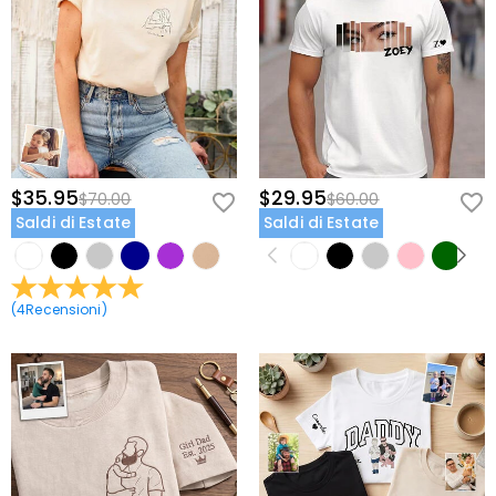
$35.95
$29.95
$70.00
$60.00
Saldi di Estate
Saldi di Estate
(
4
Recensioni
)