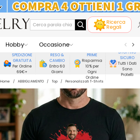
KLARNA: PAGAMENTO A RATE SENZA
Ricerca
INTERESSI
Regali
Hobby
Occasione
GODERE DI
SHOPPING
SPEDIZIONE
RESO &
PRIME
SICURO
Ricevente
Best Seller
Nuovi
GRATUITA
CAMBIO
Risparmia
Tutti I Dati
Per Ordine
Entro 60
10% per
Sono
69€+
Giorni
Ogni
Gioielli
Casa&Vita
Protetti
Ordine
Home
ABBIGLIAMENTO
Top
Personalizzati T-Shirts
Abbigliamento