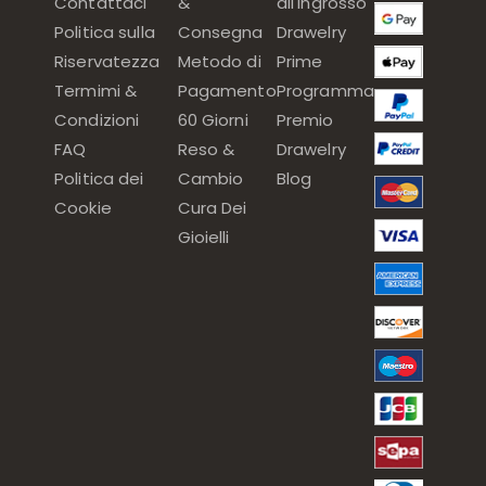
Contattaci
&
all'ingrosso
Politica sulla
Consegna
Drawelry
Riservatezza
Metodo di
Prime
Termimi &
Pagamento
Programma
Condizioni
60 Giorni
Premio
FAQ
Reso &
Drawelry
Politica dei
Cambio
Blog
Cookie
Cura Dei
Gioielli