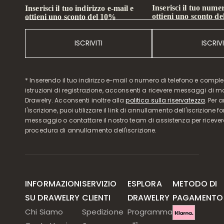
Inserisci il tuo numer
Inserisci il tuo indirizzo e-mail e
ottieni uno sconto d
ottieni uno sconto del 10%
ISCRIVITI
ISCRIVI
* Inserendo il tuo indirizzo e-mail o numero di telefono e compl
istruzioni di registrazione, acconsenti a ricevere messaggi di 
Drawelry. Acconsenti inoltre alla
politica sulla riservatezza
. Per 
l'iscrizione, puoi utilizzare il link di annullamento dell'iscrizione f
messaggio o contattare il nostro team di assistenza per ricever
procedura di annullamento dell'iscrizione.
INFORMAZIONI
SERVIZIO
ESPLORA
METODO DI
SU DRAWELRY
CLIENTI
DRAWELRY
PAGAMENTO
Chi Siamo
Spedizione
Programma