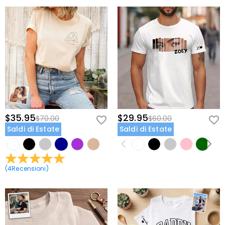
$35.95
$29.95
$70.00
$60.00
Saldi di Estate
Saldi di Estate
(
4
Recensioni
)