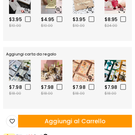
$3.95
$4.95
$3.95
$8.95
$10.00
$10.00
$10.00
$24.00
Aggiungi carta da regalo
$7.98
$7.98
$7.98
$7.98
$18.00
$18.00
$18.00
$18.00
Aggiungi al Carrello