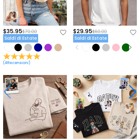
$35.95
$29.95
$70.00
$60.00
Saldi di Estate
Saldi di Estate
(
4
Recensioni
)