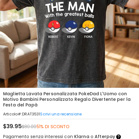
Maglietta Lavata Personalizzata PokeDad L'Uomo con
Motivo Bambini Personalizzato Regalo Divertente per la
Festa del Papà
Scrivi una recensione
Articolo#
:
DRAT3531
$39.95
$80.00
51% DI SCONTO
Pagamento senza interessi con
Klarna
o
Afterpay