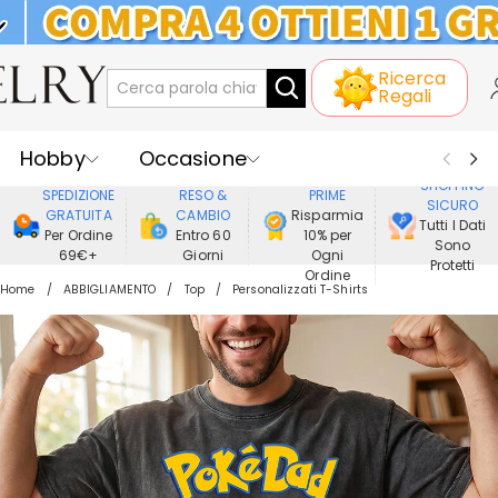
KLARNA: PAGAMENTO A RATE SENZA
Ricerca
INTERESSI
Regali
Hobby
Occasione
GODERE DI
SHOPPING
SPEDIZIONE
RESO &
PRIME
SICURO
Ricevente
Best Seller
Nuovi
GRATUITA
CAMBIO
Risparmia
Tutti I Dati
Per Ordine
Entro 60
10% per
Sono
69€+
Giorni
Ogni
Gioielli
Casa&Vita
Protetti
Ordine
Home
ABBIGLIAMENTO
Top
Personalizzati T-Shirts
Abbigliamento