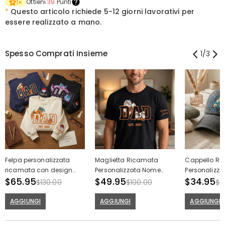
Ottieni
39
Punti
1
×
*
Questo articolo richiede
5-12 giorni lavorativi per
essere realizzato a mano.
Spesso Comprati Insieme
1
/
3
Felpa personalizzata
Maglietta Ricamata
Cappello R
ricamata con design
Personalizzata Nome
Personalizza
personalizzato di papà
$65.95
Personalizzato Opera
$49.95
Cartoon Pers
$34.95
$130.00
$100.00
$7
con personaggi dei
d'Arte Papà Ispirata agli
Regalo Creat
cartoni animati, regalo
Anime Regalo
AGGIUNGI
AGGIUNGI
AGGIUNGI
divertente per la festa del
Sentimentale per i Padri
papà