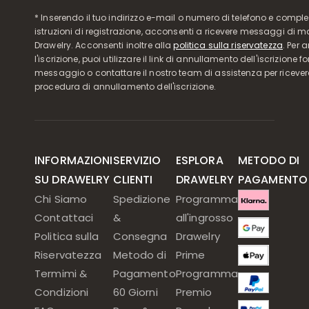
* Inserendo il tuo indirizzo e-mail o numero di telefono e compl
istruzioni di registrazione, acconsenti a ricevere messaggi di 
Drawelry. Acconsenti inoltre alla
politica sulla riservatezza
. Per 
l'iscrizione, puoi utilizzare il link di annullamento dell'iscrizione f
messaggio o contattare il nostro team di assistenza per ricever
procedura di annullamento dell'iscrizione.
INFORMAZIONI
SERVIZIO
ESPLORA
METODO DI
SU DRAWELRY
CLIENTI
DRAWELRY
PAGAMENTO
Chi Siamo
Spedizione
Programma
Contattaci
&
all'ingrosso
Politica sulla
Consegna
Drawelry
Riservatezza
Metodo di
Prime
Termimi &
Pagamento
Programma
Condizioni
60 Giorni
Premio