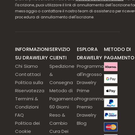
l'iscrizione, puoi utilizzare il link di annullamento dell'iscrizione f
messaggio o contattare il nostro team di assistenza per ricever
procedura di annullamento dell'iscrizione.
INFORMAZIONI
SERVIZIO
ESPLORA
METODO DI
SU DRAWELRY
CLIENTI
DRAWELRY
PAGAMENTO
Chi Siamo
Spedizione
Programma
Contattaci
&
all'ingrosso
Politica sulla
Consegna
Drawelry
Riservatezza
Metodo di
Prime
Termimi &
Pagamento
Programma
Condizioni
60 Giorni
Premio
FAQ
Reso &
Drawelry
Politica dei
Cambio
Blog
Cookie
Cura Dei