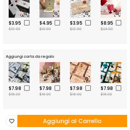
$3.95
$4.95
$3.95
$8.95
$10.00
$10.00
$10.00
$24.00
Aggiungi carta da regalo
$7.98
$7.98
$7.98
$7.98
$18.00
$18.00
$18.00
$18.00
Aggiungi al Carrello