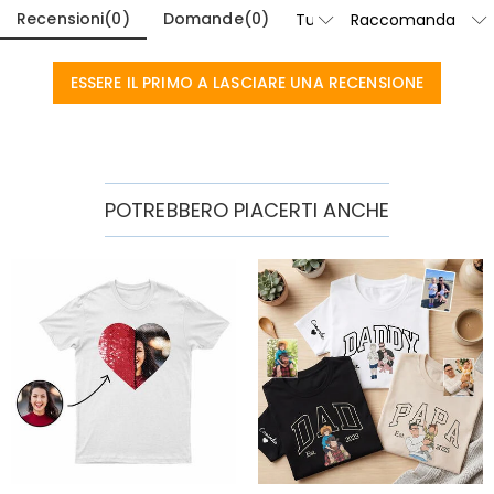
Progettata per il "Miglior Papà di Sempre"
Recensioni
(
0
)
Domande
(
0
)
● Tecnologia di Trasferimento Termico di Precisione: Il nostro
avanzato processo di stampa a caldo assicura che i design
ESSERE IL PRIMO A LASCIARE UNA RECENSIONE
rimangano vividi e resistenti alle crepe, anche dopo innumerevoli
grigliate domenicali e cicli di lavaggio.
● Cotone Traspirante Premium: Realizzata con una miscela di
cotone-poliestere di alta qualità che risulta morbida sulla pelle e
mantiene la sua forma negli anni di utilizzo.
POTREBBERO PIACERTI ANCHE
● Cuciture Rinforzate: Collo e maniche con doppia cucitura offrono
la durabilità di cui un papà impegnato ha bisogno per tutto, dal
lavoro in giardino alle coccole sul divano.
Regalagli il dono di essere visto, conosciuto e
celebrato; personalizza la sua eredità oggi.
Informazioni di Base
Stagione Applicabile
:
Estate
Tessuto
:
Puro Cotone
Versione
:
Sciolto