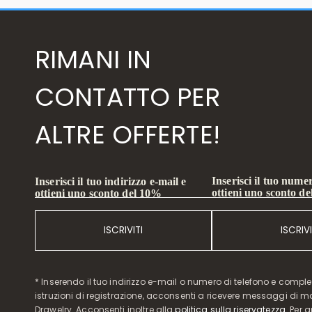
RIMANI IN
CONTATTO PER
ALTRE OFFERTE!
Inserisci il tuo numer
Inserisci il tuo indirizzo e-mail e
ottieni uno sconto d
ottieni uno sconto del 10%
ISCRIVITI
ISCRIVI
* Inserendo il tuo indirizzo e-mail o numero di telefono e compl
istruzioni di registrazione, acconsenti a ricevere messaggi di 
Drawelry. Acconsenti inoltre alla
politica sulla riservatezza
. Per 