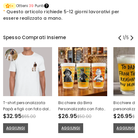
Ottieni
39
Punti
1
×
*
Questo articolo richiede
5-12 giorni lavorativi per
essere realizzato a mano.
Spesso Comprati Insieme
1
/
5
T-shirt personalizzata
Bicchiere da Birra
Bicchiere da
Papà e figli con foto dal
Personalizzato con Foto
personalizzat
design accattivante
$32.95
Nome e Anno
$26.95
bambini Rega
$26.95
$65.00
$50.00
$5
Regalo per la festa del
Personalizzati Miglior
festa del pa
papà
Regalo di Laurea
AGGIUNGI
AGGIUNGI
AGGIUNGI