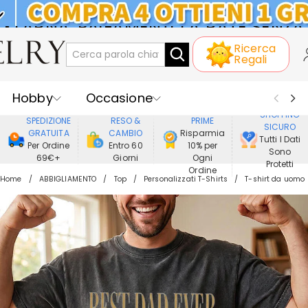
KLARNA: PAGAMENTO A RATE SENZA
Ricerca
INTERESSI
Regali
Hobby
Occasione
GODERE DI
SHOPPING
SPEDIZIONE
RESO &
PRIME
SICURO
Ricevente
Best Seller
Nuovi
GRATUITA
CAMBIO
Risparmia
Tutti I Dati
Per Ordine
Entro 60
10% per
Sono
69€+
Giorni
Ogni
Gioielli
Casa&Vita
Protetti
Ordine
Home
ABBIGLIAMENTO
Top
Personalizzati T-Shirts
T-shirt da uomo
Abbigliamento