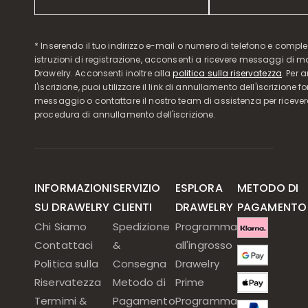
* Inserendo il tuo indirizzo e-mail o numero di telefono e compl
istruzioni di registrazione, acconsenti a ricevere messaggi di 
Drawelry. Acconsenti inoltre alla
politica sulla riservatezza
. Per 
l'iscrizione, puoi utilizzare il link di annullamento dell'iscrizione f
messaggio o contattare il nostro team di assistenza per ricever
procedura di annullamento dell'iscrizione.
INFORMAZIONI
SERVIZIO
ESPLORA
METODO DI
SU DRAWELRY
CLIENTI
DRAWELRY
PAGAMENTO
Chi Siamo
Spedizione
Programma
Contattaci
&
all'ingrosso
Politica sulla
Consegna
Drawelry
Riservatezza
Metodo di
Prime
Termimi &
Pagamento
Programma