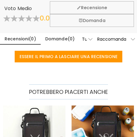
l'acquisto, per questo vi offriamo una politica di reso &
Recensione
Voto Medio
cambio entro 60 giorni.
0.0
Scopri di Più
Domanda
Recensioni
(
0
)
Domande
(
0
)
ESSERE IL PRIMO A LASCIARE UNA RECENSIONE
POTREBBERO PIACERTI ANCHE