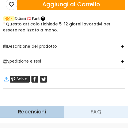
Aggiungi al Carrello
Ottieni
32
Punti
1
×
*
Questo articolo richiede
5-12 giorni lavorativi per
essere realizzato a mano.
Descrizione del prodotto
Articolo#
:
DRHS0289
Spedizione e resi
·
Spedizione Gratuita
Salve
Spedizione Standard
:
9-18
Giorni Lavorativi
$13.99 (Ordini < $69.00)
Gratuito (Ordini > $69.00)
Spedizione Espressa
:
5-8
Giorni Lavorativi
$25.99 (Ordini < $169.00)
Gratuito (Ordini > $169.00)
Scopri di più
Recensioni
FAQ
·
60 Giorni di Ritorno
Vogliamo che vi sentiate a vostro agio e sicuri durante