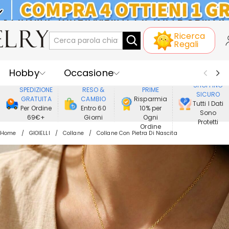
KLARNA: PAGAMENTO A RATE SENZA
Ricerca
INTERESSI
Regali
Hobby
Occasione
GODERE DI
SHOPPING
SPEDIZIONE
RESO &
PRIME
SICURO
Ricevente
Best Seller
Nuovi
GRATUITA
CAMBIO
Risparmia
Tutti I Dati
Per Ordine
Entro 60
10% per
Sono
69€+
Giorni
Ogni
Gioielli
Casa&Vita
Protetti
Ordine
Home
GIOIELLI
Collane
Collane Con Pietra Di Nascita
Abbigliamento