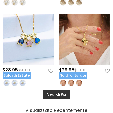
prolungata all'acqua o a sostanze chimiche aggressive. Pulisci
delicatamente con un panno morbido e conserva in un portagioie
quando non la indossi.
Celebra le persone e i momenti che contano di più. Crea oggi la tua
collana personalizzata a cuore con pietra del mese e fai un regalo
che sarà custodito per tutta la vita. Ordina ora per assicurarti che
arrivi in tempo per la tua occasione speciale.
Informazioni delle Collane
Materiale
:
Rame
$28.95
$29.95
$60.00
$60.00
Saldi di Estate
Saldi di Estate
Vedi di Più
Visualizzato Recentemente