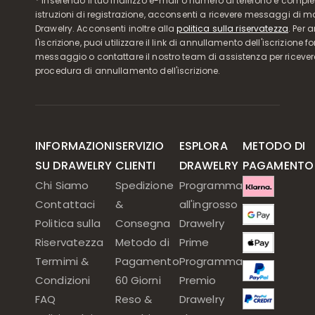
* Inserendo il tuo indirizzo e-mail o numero di telefono e compl
istruzioni di registrazione, acconsenti a ricevere messaggi di 
Drawelry. Acconsenti inoltre alla
politica sulla riservatezza
. Per 
l'iscrizione, puoi utilizzare il link di annullamento dell'iscrizione f
messaggio o contattare il nostro team di assistenza per ricever
procedura di annullamento dell'iscrizione.
INFORMAZIONI
SERVIZIO
ESPLORA
METODO DI
SU DRAWELRY
CLIENTI
DRAWELRY
PAGAMENTO
Chi Siamo
Spedizione
Programma
Contattaci
&
all'ingrosso
Politica sulla
Consegna
Drawelry
Riservatezza
Metodo di
Prime
Termimi &
Pagamento
Programma
Condizioni
60 Giorni
Premio
FAQ
Reso &
Drawelry