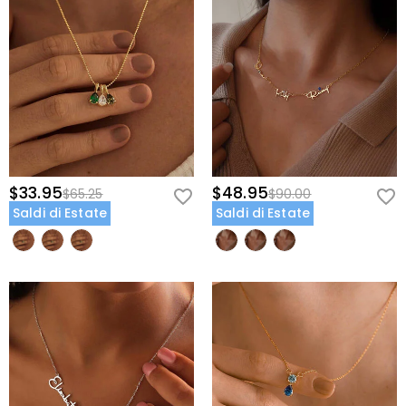
storia unica. Il sentimento "fino alla luna e ritorno" mostrato nelle
immagini è solo una possibilità; puoi creare un messaggio
completamente personalizzato che rifletta la vostra relazione. Che
siano i nomi dei figli di una madre, la data dell'anniversario di una
coppia o la promessa di un'amica, questa collana diventa una
storia da indossare che non si trova in nessun negozio.
Promemoria per l'Ordine
I gioielli personalizzati richiedono tempo per essere realizzati e incisi
$33.95
$48.95
$65.25
$90.00
con cura. Ordina in anticipo per assicurarti che la tua collana
Saldi di Estate
Saldi di Estate
personalizzata arrivi in tempo per compleanni, anniversari, Festa
della Mamma o celebrazioni festive. Ogni pezzo è fatto su
ordinazione, quindi raccomandiamo di effettuare l'ordine almeno
2-3 settimane prima della data del regalo per permettere il tempo
necessario per la personalizzazione e la consegna.
FAQ
Cosa posso incidere su questa collana?
Puoi personalizzare le aree
di iscrizione intorno alla cornice a cuore. Aggiungi nomi, iniziali,