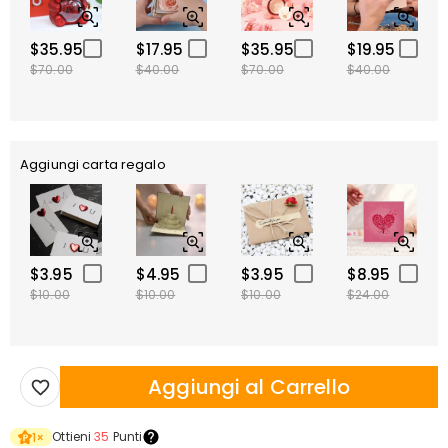
$35.95
$17.95
$35.95
$19.95
$70.00
$40.00
$70.00
$40.00
Aggiungi carta regalo
$3.95
$4.95
$3.95
$8.95
$10.00
$10.00
$10.00
$24.00
Aggiungi al Carrello
Ottieni
35
Punti
1
×