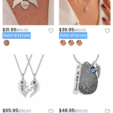
$31.95
$39.95
$60.00
$80.00
Saldi di Estate
Saldi di Estate
$65.95
$48.95
$130.00
$100.00