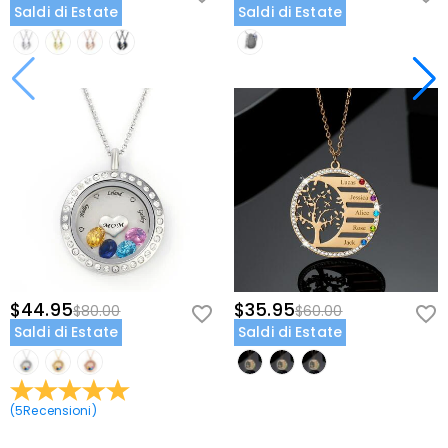
Saldi di Estate
Saldi di Estate
$44.95
$35.95
$80.00
$60.00
Saldi di Estate
Saldi di Estate
(
5
Recensioni
)