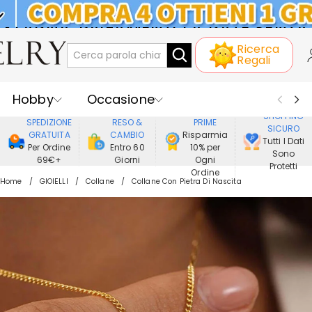
KLARNA: PAGAMENTO A RATE SENZA
Ricerca
INTERESSI
Regali
Hobby
Occasione
GODERE DI
SHOPPING
SPEDIZIONE
RESO &
PRIME
SICURO
Ricevente
Best Seller
Nuovi
GRATUITA
CAMBIO
Risparmia
Tutti I Dati
Per Ordine
Entro 60
10% per
Sono
69€+
Giorni
Ogni
Gioielli
Casa&Vita
Protetti
Ordine
Home
GIOIELLI
Collane
Collane Con Pietra Di Nascita
Abbigliamento