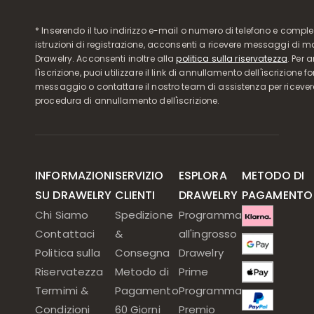
* Inserendo il tuo indirizzo e-mail o numero di telefono e compl
istruzioni di registrazione, acconsenti a ricevere messaggi di 
Drawelry. Acconsenti inoltre alla
politica sulla riservatezza
. Per 
l'iscrizione, puoi utilizzare il link di annullamento dell'iscrizione f
messaggio o contattare il nostro team di assistenza per ricever
procedura di annullamento dell'iscrizione.
INFORMAZIONI
SERVIZIO
ESPLORA
METODO DI
SU DRAWELRY
CLIENTI
DRAWELRY
PAGAMENTO
Chi Siamo
Spedizione
Programma
Contattaci
&
all'ingrosso
Politica sulla
Consegna
Drawelry
Riservatezza
Metodo di
Prime
Termimi &
Pagamento
Programma
Condizioni
60 Giorni
Premio