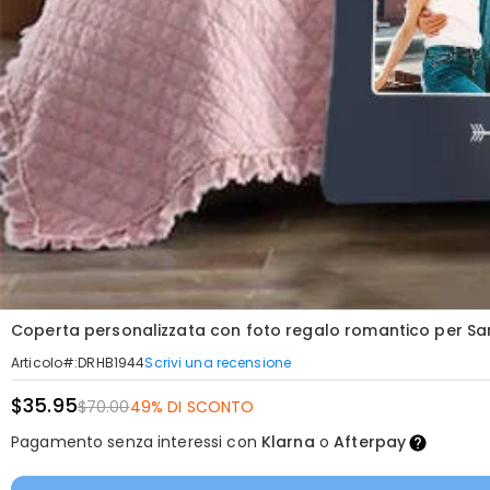
Coperta personalizzata con foto regalo romantico per Sa
Scrivi una recensione
Articolo#
:
DRHB1944
$35.95
$70.00
49% DI SCONTO
Pagamento senza interessi con
Klarna
o
Afterpay