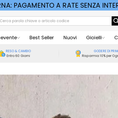
RNA: PAGAMENTO A RATE SENZA INTER
cevente
Best Seller
Nuovi
Gioielli
C
RESO & CAMBIO
GODERE DI PRI
Entro 60 Giorni
Risparmia 10% per Ogn