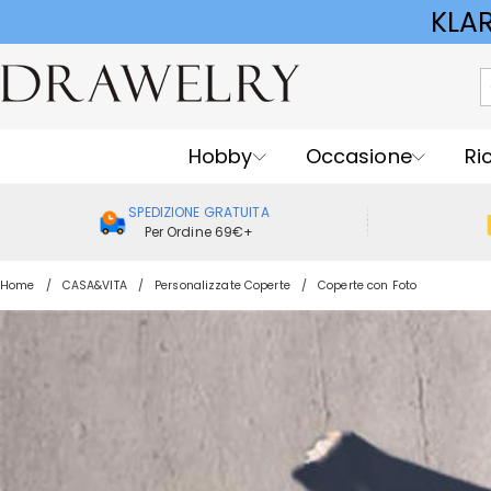
KLA
Hobby
Occasione
Ri
SPEDIZIONE GRATUITA
Per Ordine 69€+
Home
CASA&VITA
Personalizzate Coperte
Coperte con Foto